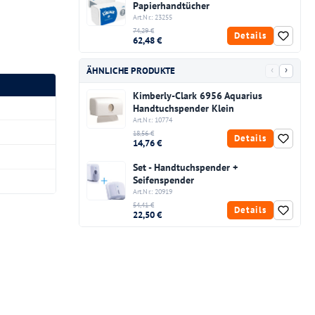
Papierhandtücher
Art.Nr.: 23255
74,29 €
Details
62,48 €
‹
›
ÄHNLICHE PRODUKTE
Kimberly-Clark 6956 Aquarius
Handtuchspender Klein
Art.Nr.: 10774
18,56 €
Details
14,76 €
Set - Handtuchspender +
Seifenspender
Art.Nr.: 20919
54,41 €
Details
22,50 €