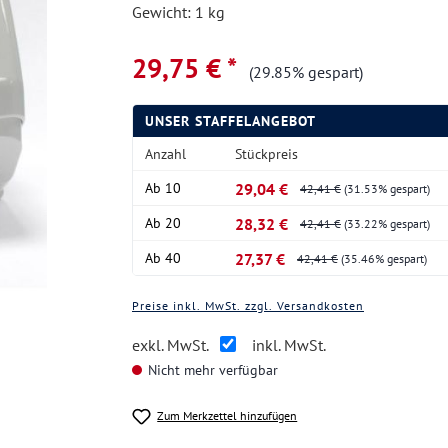
Gewicht: 1 kg
29,75 € *
(29.85% gespart)
UNSER STAFFELANGEBOT
Anzahl
Stückpreis
Ab
10
29,04 €
42,41 €
(31.53% gespart)
Ab
20
28,32 €
42,41 €
(33.22% gespart)
Ab
40
27,37 €
42,41 €
(35.46% gespart)
Preise inkl. MwSt. zzgl. Versandkosten
exkl. MwSt.
inkl. MwSt.
Nicht mehr verfügbar
Zum Merkzettel hinzufügen