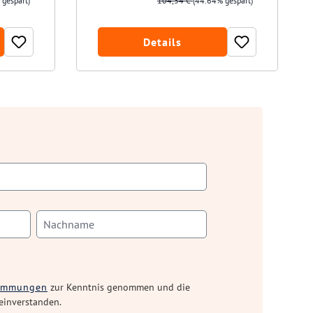
 gespart)
104,34 €
(44.64% gespart)
Details
timmungen
zur Kenntnis genommen und die
einverstanden.