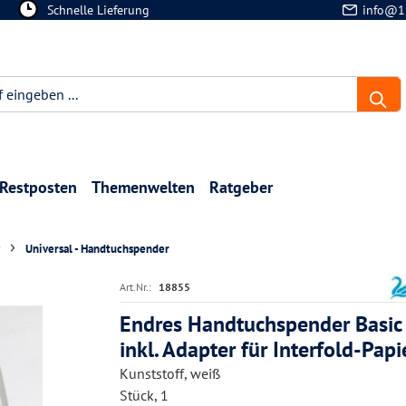
Schnelle Lieferung
info@1
Restposten
Themenwelten
Ratgeber
Universal - Handtuchspender
Art.Nr.:
18855
Endres Handtuchspender Basic 
inkl. Adapter für Interfold-Papi
Kunststoff, weiß
Stück, 1