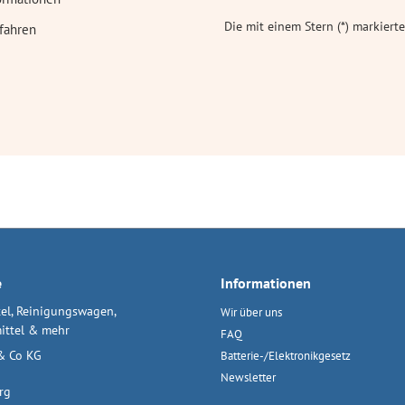
Die mit einem Stern (*) markierte
fahren
e
Informationen
el, Reinigungswagen,
Wir über uns
ittel & mehr
FAQ
& Co KG
Batterie-/Elektronikgesetz
Newsletter
rg