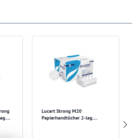
trong
Lucart Strong M20
ag.
Papierhandtücher 2-lag.
20x32cm M-Falz