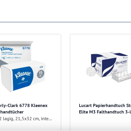
rly-Clark 6778 Kleenex
Lucart Papierhandtuch S
rhandtücher
Elite M3 Falthandtuch 3-l
22,5x32 cm interfold
weiß, 2 lagig, 21,5x32 cm, interfold