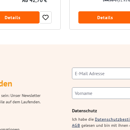
Ab
42,70 € *
144,38 €
(31.95%
Details
Details
den
 sein: Unser Newsletter
eile auf dem Laufenden.
Datenschutz
Ich habe die
Datenschutzbes
AGB
gelesen und bin mit ihnen 
ormationen