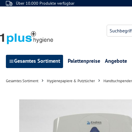
Über 10.000 Produkte verfügbar
 Hauptinhalt springen
Zur Suche springen
Zur Hauptnavigation springen
Gesamtes Sortiment
Palettenpreise
Angebote
Gesamtes Sortiment
Hygienepapiere & Putztücher
Handtuchspender
Bildergalerie überspringen