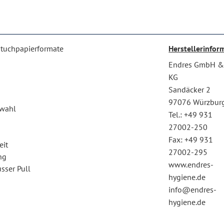
dtuchpapierformate
Herstellerinfor
Endres GmbH &
KG
Sandäcker 2
97076 Würzbur
swahl
Tel.: +49 931
27002-250
Fax: +49 931
eit
27002-295
ng
www.endres-
sser Pull
hygiene.de
info@endres-
hygiene.de