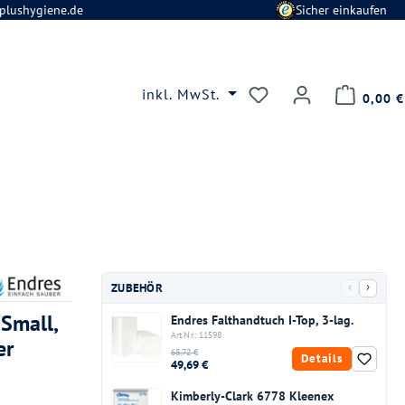
plushygiene.de
Sicher einkaufen
Du hast 0 Produkte
inkl. MwSt.
0,00 €
‹
›
ZUBEHÖR
Small,
Endres Falthandtuch I-Top, 3-lag.
Art.Nr.: 11598
er
68,72 €
Details
49,69 €
Kimberly-Clark 6778 Kleenex