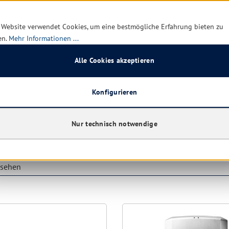
 Website verwendet Cookies, um eine bestmögliche Erfahrung bieten zu
en.
Mehr Informationen ...
t mehr verfügbar
Alle Cookies akzeptieren
Nicht mehr verfügbar
62,48 € *
Ab
30,8
74,29 €
(15.9% gespart)
Konfigurieren
Details
Details
Nur technisch notwendige
esehen