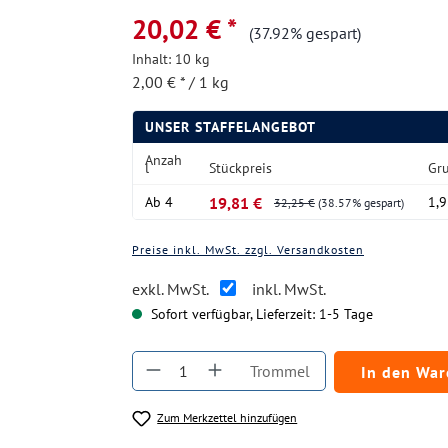
20,02 € *
(37.92% gespart)
Inhalt:
10 kg
2,00 € * / 1 kg
UNSER STAFFELANGEBOT
Anzah
l
Stückpreis
Gr
Ab
4
19,81 €
1,9
32,25 €
(38.57% gespart)
Preise inkl. MwSt. zzgl. Versandkosten
exkl. MwSt.
inkl. MwSt.
Sofort verfügbar, Lieferzeit: 1-5 Tage
Produkt Anzahl: Gib den gewüns
Trommel
In den Wa
Zum Merkzettel hinzufügen