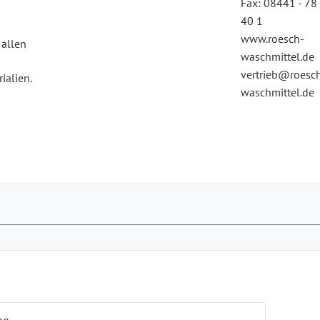
Fax: 08441 - 78
40 1
www.roesch-
 allen
waschmittel.de
vertrieb@roesc
ialien.
waschmittel.de