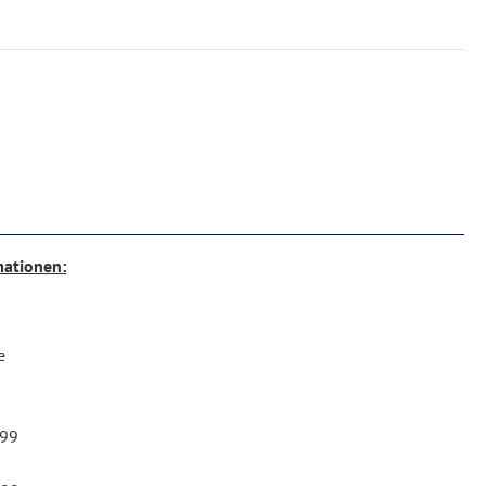
mationen:
e
 99