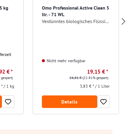
5 kg
Omo Professional Active Clean 5
ltr. - 71 WL
Verdünntes biologisches Flüssigwaschmittel
ferzeit
Nicht mehr verfügbar
92 € *
19,15 € *
 gespart)
24,81 €
(22.81% gespart)
 * / 1 kg
3,83 € * / 1 Liter
Details