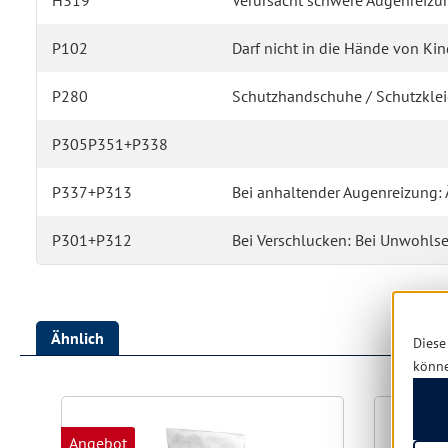
H319
Verursacht schwere Augenreizu
P102
Darf nicht in die Hände von Ki
P280
Schutzhandschuhe / Schutzkleid
P305P351+P338
P337+P313
Bei anhaltender Augenreizung: Ä
P301+P312
Bei Verschlucken: Bei Unwohlse
Ähnlich
Diese
könn
Produktgalerie überspringen
Angebot