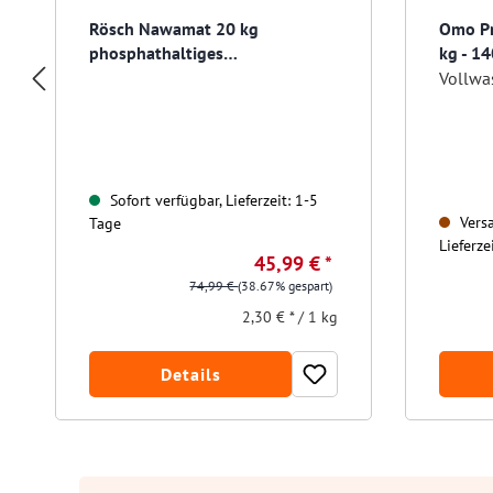
Rösch Nawamat 20 kg
Omo Pr
phosphathaltiges
kg - 1
Vollwaschmittel
Sofort verfügbar, Lieferzeit: 1-5
Versa
Tage
Lieferze
45,99 € *
74,99 €
(38.67% gespart)
2,30 € * / 1 kg
Details