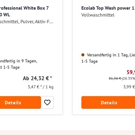
ofessional White Box 7
Ecolab Top Wash power 1
40 WL
Vollwaschmittel
Vollwaschmittel, Pulver, Aktiv-Formel mit verstärkter Flecklösekraft
Versandfertig in 1 Tag, Lie
ndfertig in 9 Tagen,
1-5 Tage
it 1-5 Tage
59,
Ab
24,32 € *
81,36 €
(26.35%
3,47 € * / 1 kg
3,99 €
Details
Details