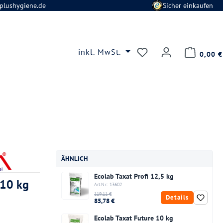
plushygiene.de
Sicher einkaufen
Du hast 0 Produkte
inkl. MwSt.
0,00 €
ÄHNLICH
Ecolab Taxat Profi 12,5 kg
 10 kg
Art.Nr.: 13602
119,11 €
Details
85,78 €
Ecolab Taxat Future 10 kg