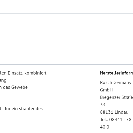
len Einsatz, kombiniert
Herstellerinfor
rung
Rösch Germany
 in das Gewebe
GmbH
Bregenzer Straß
33
 - für ein strahlendes
88131 Lindau
Tel.: 08441 - 78
40 0