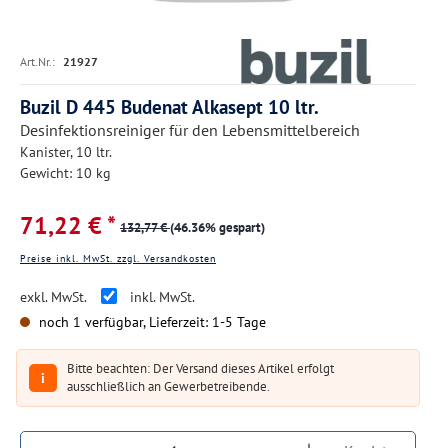
Art.Nr.:
21927
Buzil D 445 Budenat Alkasept 10 ltr.
Desinfektionsreiniger für den Lebensmittelbereich
Kanister, 10 ltr.
Gewicht: 10 kg
71,22 € *
132,77 €
(46.36% gespart)
Preise inkl. MwSt. zzgl. Versandkosten
exkl. MwSt.
inkl. MwSt.
noch 1 verfügbar, Lieferzeit: 1-5 Tage
Bitte beachten: Der Versand dieses Artikel erfolgt
i
ausschließlich an Gewerbetreibende.
Produkt Anzahl: Gib den gewünschten Wert ein