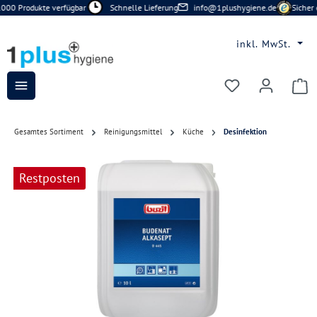
000 Produkte verfügbar
Schnelle Lieferung
info@1plushygiene.de
Sicher 
Zum Hauptinhalt springen
inkl. MwSt.
Du hast 0 Prod
Gesamtes Sortiment
Reinigungsmittel
Küche
Desinfektion
Bildergalerie überspringen
Restposten