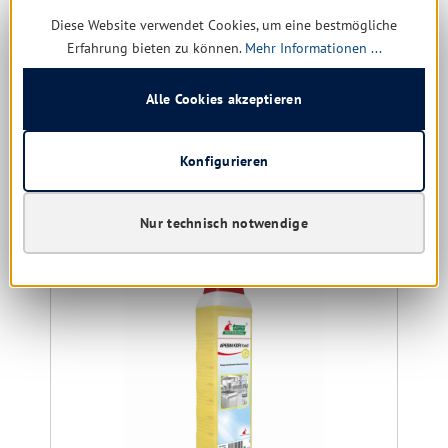
Diese Website verwendet Cookies, um eine bestmögliche
27,33 € * / 1 Liter
Erfahrung bieten zu können.
Mehr Informationen ...
Details
Alle Cookies akzeptieren
Konfigurieren
Produktgalerie überspringen
Ähnliche Produkte
Nur technisch notwendige