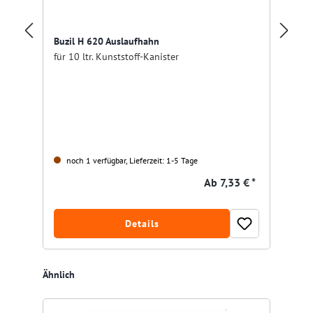
Buzil H 620 Auslaufhahn
Bu
für 10 ltr. Kunststoff-Kanister
Ka
noch 1 verfügbar, Lieferzeit: 1-5 Tage
Ab
7,33 € *
Details
Produktgalerie überspringen
Ähnlich