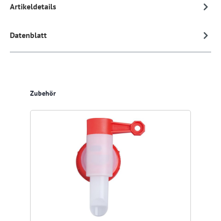
Artikeldetails
Datenblatt
Produktgalerie überspringen
Zubehör