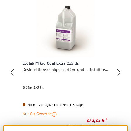
Ecolab Mikro Quat Extra 2x5 ltr.
Ec
Desinfektionsreiniger, parfüm- und farbstofffrei, Hochkonzentrat
De
Größe:
2x5 ltr.
noch 1 verfügbar, Lieferzeit: 1-5 Tage
Nur für Gewerbe
Nu
273,25 € *
352,51 €
(22.48% gespart)