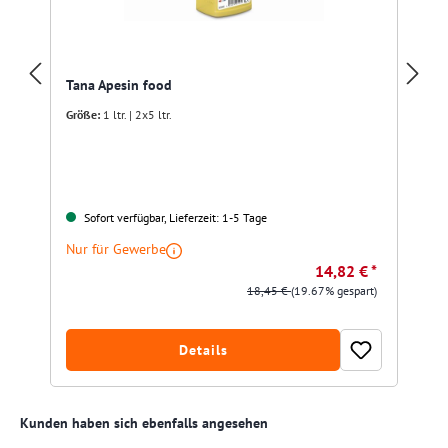
Tana Apesin food
Größe:
1 ltr. | 2x5 ltr.
Sofort verfügbar, Lieferzeit: 1-5 Tage
Nur für Gewerbe
14,82 € *
18,45 €
(19.67% gespart)
Details
Produktgalerie überspringen
Kunden haben sich ebenfalls angesehen