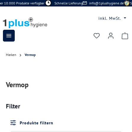
 10.000 Produkte verfügbar
Schnelle Lieferung
info@1plushygiene.de
Si
Zum Hauptinhalt springen
inkl. MwSt.
Du hast 0 Prod
Marken
Vermop
Vermop
Filter
Produkte filtern