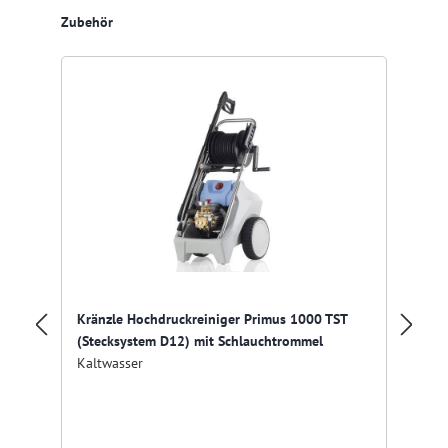
Produktgalerie überspringen
Zubehör
Kränzle Hochdruckreiniger Primus 1000 TST
Kr
(Stecksystem D12) mit Schlauchtrommel
(S
Kaltwasser
Ka