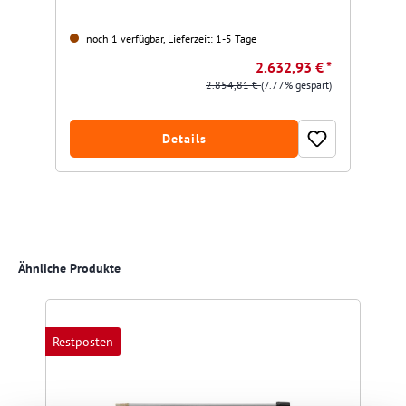
noch 1 verfügbar, Lieferzeit: 1-5 Tage
2.632,93 € *
2.854,81 €
(7.77% gespart)
Details
Produktgalerie überspringen
Ähnliche Produkte
Restposten
R