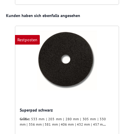
Produktgalerie überspringen
Kunden haben sich ebenfalls angesehen
Restposten
Superpad schwarz
Größe:
533 mm | 203 mm | 280 mm | 305 mm | 330
mm | 356 mm | 381 mm | 406 mm | 432 mm | 457 mm
| 508 mm