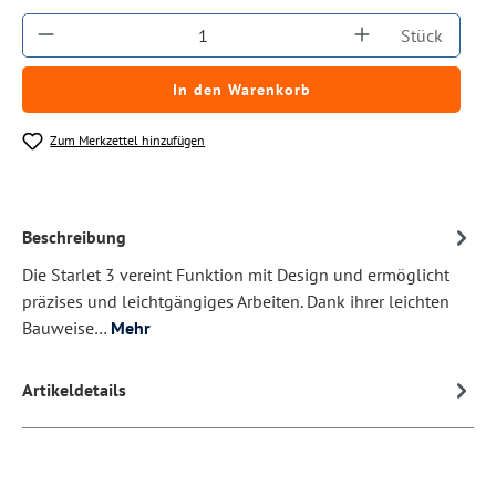
Produkt Anzahl: Gib den gewünschten Wert ein
Stück
In den Warenkorb
Zum Merkzettel hinzufügen
Beschreibung
Die Starlet 3 vereint Funktion mit Design und ermöglicht
präzises und leichtgängiges Arbeiten. Dank ihrer leichten
Bauweise…
Mehr
Artikeldetails