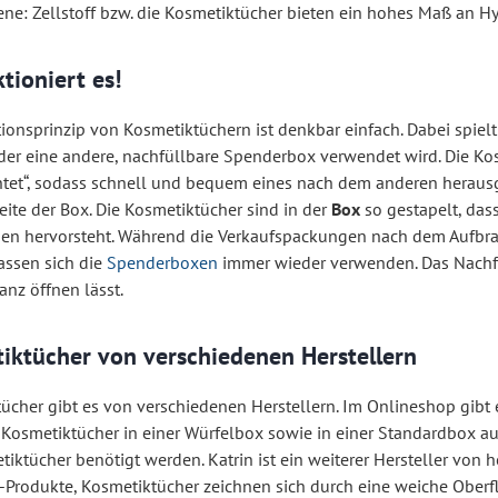
ene: Zellstoff bzw. die Kosmetiktücher bieten ein hohes Maß an H
tioniert es!
ionsprinzip von Kosmetiktüchern ist denkbar einfach. Dabei spielt 
er eine andere, nachfüllbare Spenderbox verwendet wird. Die Ko
htet“, sodass schnell und bequem eines nach dem anderen herausg
eite der Box. Die Kosmetiktücher sind in der
Box
so gestapelt, das
hen hervorsteht. Während die Verkaufspackungen nach dem Aufbr
assen sich die
Spenderboxen
immer wieder verwenden. Das Nachfül
anz öffnen lässt.
iktücher von verschiedenen Herstellern
ücher gibt es von verschiedenen Herstellern. Im Onlineshop gibt
e Kosmetiktücher in einer Würfelbox sowie in einer Standardbox a
iktücher benötigt werden. Katrin ist ein weiterer Hersteller von
rodukte, Kosmetiktücher zeichnen sich durch eine weiche Oberfl