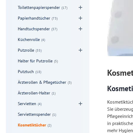
Toilettenpapierspender
(17)
Papierhandtücher
(73)
Handtuchspender
(37)
Küchenrolle
(4)
Putzrolle
(35)
Halter für Putzrolle
(5)
Kosmet
Putztuch
(18)
Ärzterollen & Pflegetücher
(3)
Kosmeti
Ärzterollen-Halter
(1)
Kosmetiktüch
Servietten
(4)
Sie überzeug
Serviettenspender
(1)
Pflegeeinric
in praktisch
Kosmetiktücher
(2)
mehr Hygiene