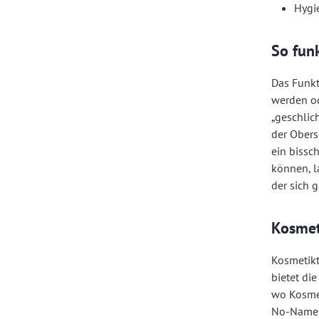
Hygi
So funk
Das Funkt
werden od
„geschlic
der Obers
ein bissc
können, l
der sich g
Kosmet
Kosmetikt
bietet di
wo Kosmet
No-Name-P