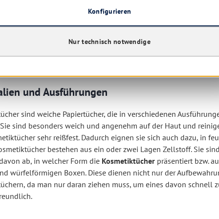
 Einfach mit dem Kosmetiktuch das Gesicht abklopfen, und der gleic
Konfigurieren
uch kann auch zu einer kleinen Rolle geformt werden und so zu
ücher besonders weich und hautfreundlich sind, werden sie auch hä
Entnahme des Tuches aus der Aufbewahrungsbox. Dasselbe gilt bei
Nur technisch notwendige
hen Einrichtungen wie in Krankenhäusern oder Arztpraxen werde
ücher tragen enorm viel zu einer umfassenden Hygiene bei.
alien und Ausführungen
ücher sind weiche Papiertücher, die in verschiedenen Ausführungen
 Sie sind besonders weich und angenehm auf der Haut und reinigen
etiktücher sehr reißfest. Dadurch eignen sie sich auch dazu, in 
smetiktücher bestehen aus ein oder zwei Lagen Zellstoff. Sie sin
davon ab, in welcher Form die
Kosmetiktücher
präsentiert bzw. a
nd würfelförmigen Boxen. Diese dienen nicht nur der Aufbewahru
üchern, da man nur daran ziehen muss, um eines davon schnell z
reundlich.