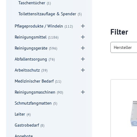
Taschentücher
(1)
Toilettensitzauflage & Spender
(5)
Pflegeprodukte / Windeln
(112)
Filter
Reinigungsmittel
(1186)
Hersteller
Reinigungsgeräte
(596)
Abfallentsorgung
(76)
Arbeitsschutz
(39)
Medizinischer Bedarf
(11)
Reinigungsmaschinen
(90)
Schmutzfangmatten
(5)
Leiter
(4)
Gastrobedarf
(8)
Angebote