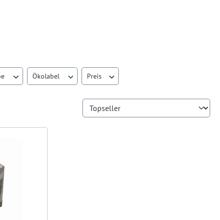
be
Ökolabel
Preis