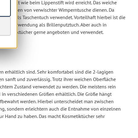
he Effekt wie beim Lippenstift wird erreicht. Das weiche
m Entfernen von verwischter Wimperntusche dienen. Da
ufig als Taschentuch verwendet. Vorteilhaft hierbei ist die
 der Verwendung als Brillenputztuch. Aber auch in
n Kosmetiktücher gerne angeboten und verwendet.
 erhältlich sind. Sehr komfortabel sind die 2-lagigen
 sanft und zuverlässig. Trotz ihrer weichen Oberfläche
feuchtem Zustand verwendet zu werden. Die meistens rein
d in verschiedenen Größen erhältlich. Die Größe hängt
ufbewahrt werden. Hierbei unterscheidet man zwischen
ng, sondern erleichtern auch die Entnahme von einzelnen
ur Hand zu haben. Das macht Kosmetiktücher sehr