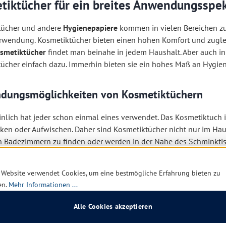
tiktücher für ein breites Anwendungsspe
tücher und andere
Hygienepapiere
kommen in vielen Bereichen zum
erwendung. Kosmetiktücher bieten einen hohen Komfort und zuglei
smetiktücher
findet man beinahe in jedem Haushalt. Aber auch in
ücher einfach dazu. Immerhin bieten sie ein hohes Maß an Hygien
dungsmöglichkeiten von Kosmetiktüchern
nlich hat jeder schon einmal eines verwendet. Das Kosmetiktuch is
en oder Aufwischen. Daher sind Kosmetiktücher nicht nur im Haush
in Badezimmern zu finden oder werden in der Nähe des Schminktis
 Helfer, wenn beim Schminken etwas danebengeht. Kleine „Unfälle
 überschüssiger Lippenstift kann mit Kosmetiktüchern von den Lip
 Website verwendet Cookies, um eine bestmögliche Erfahrung bieten zu
 fest auf das Tuch presst.
en.
Mehr Informationen ...
tiktuch nimmt die überschüssige Lippenstiftfarbe auf. Das Ergebn
Alle Cookies akzeptieren
ft dadurch länger hält.
Kosmetiktücher
helfen nicht nur, Make-up z