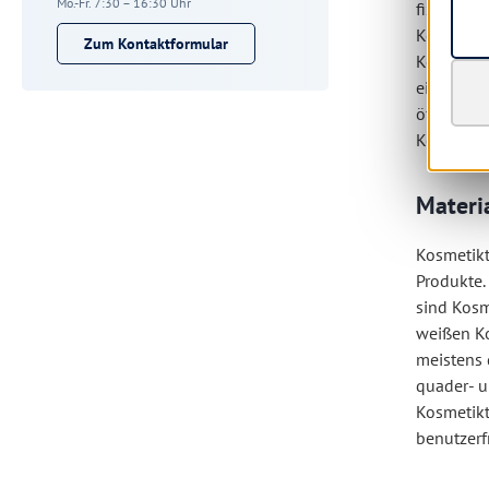
Mo.-Fr. 7:30 – 16:30 Uhr
fixieren.
Kosmetikt
Zum Kontaktformular
Kosmetikt
einfache 
öffentlic
Kosmetikt
Materi
Kosmetikt
Produkte.
sind Kosm
weißen Ko
meistens 
quader- u
Kosmetikt
benutzerf