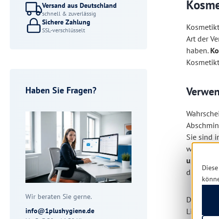
Kosme
Versand aus Deutschland
schnell & zuverlässig
Sichere Zahlung
Kosmetik
SSL-verschlüsselt
Art der V
haben.
Ko
Kosmetikt
Haben Sie Fragen?
Verwen
Wahrschei
Abschmink
Sie sind 
wertvolle
up
, auch
Diese
die Lippen
könn
Wir beraten Sie gerne.
Das Kosme
info@1plushygiene.de
Lippensti