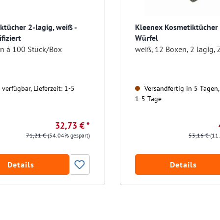
ktücher 2-lagig, weiß -
Kleenex Kosmetiktücher 
fiziert
Würfel
n á 100 Stück/Box
weiß, 12 Boxen, 2 lagig, Z
verfügbar, Lieferzeit: 1-5
Versandfertig in 5 Tagen, 
1-5 Tage
32,73 € *
71,21 €
(54.04% gespart)
53,16 €
(11
Details
Details