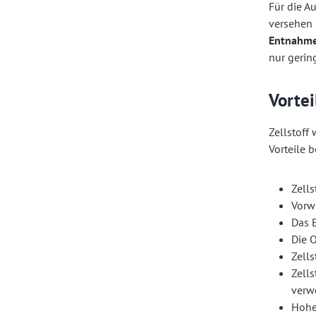
Für die A
versehen 
Entnahm
nur gerin
Vortei
Zellstoff
Vorteile b
Zells
Vorw
Das 
Die O
Zells
Zells
verw
Hohe