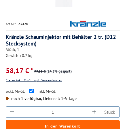
Art.Nr.:
23420
Kränzle Schauminjektor mit Behälter 2 tr. (D12
Stecksystem)
Stück, 1
Gewicht: 0.7 kg
58,17 € *
77,35 €
(24.8% gespart)
Preise inkl. MwSt. zzgl. Versandkosten
exkl. MwSt.
inkl. MwSt.
noch 1 verfügbar, Lieferzeit: 1-5 Tage
Produkt Anzahl: Gib den gewünschten Wert ein
Stück
In den Warenkorb