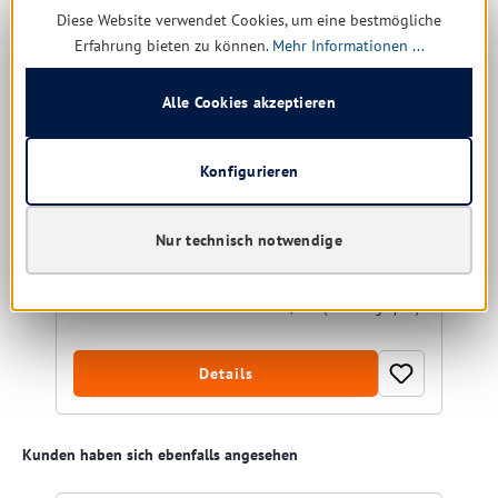
Diese Website verwendet Cookies, um eine bestmögliche
Erfahrung bieten zu können.
Mehr Informationen ...
Kränzle Starlet 3 - Pistole kurz (D12 Stecksystem)
Alle Cookies akzeptieren
Konfigurieren
Nur technisch notwendige
noch 1 verfügbar, Lieferzeit: 1-5 Tage
79,91 € *
113,65 €
(29.69% gespart)
Details
Produktgalerie überspringen
Kunden haben sich ebenfalls angesehen