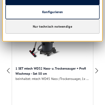
Konfigurieren
Nur technisch notwendige
1 SET mtech WD32 Nass- u. Trockensauger + Profi
Wischmop - Set 50 cm
beinhaltet: mtech WD45 Nass-/Trockensuager, 1x Teleskop-Alustiel, 1x Klapphalter 50 cm, 1x Baumwollmop 50 cm