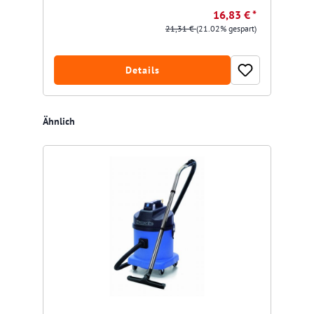
16,83 € *
21,31 €
(21.02% gespart)
Details
Produktgalerie überspringen
Ähnlich