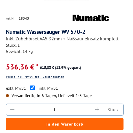
Art.Nr.:
18343
Numatic Wassersauger WV 570-2
inkl. Zubehörset AA5 32mm + Naßsaugeinsatz komplett
Stück, 1
Gewicht: 14 kg
536,36 € *
615,83 €
(12.9% gespart)
Preise inkl. MwSt. zzgl. Versandkosten
exkl. MwSt.
inkl. MwSt.
Versandfertig in 6 Tagen, Lieferzeit 1-5 Tage
Produkt Anzahl: Gib den gewünschten Wert ein
Stück
In den Warenkorb