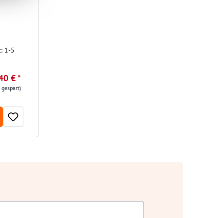
t: 1-5
40 € *
 gespart)