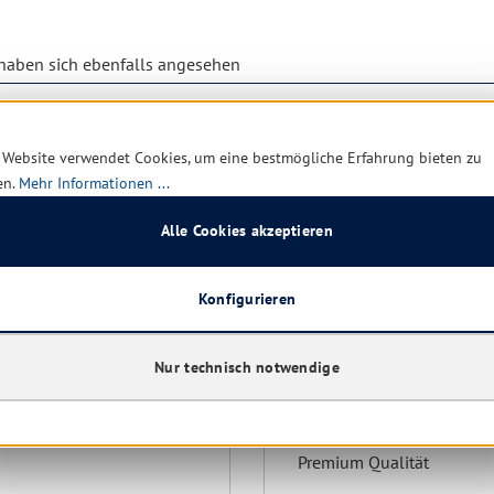
aben sich ebenfalls angesehen
 Website verwendet Cookies, um eine bestmögliche Erfahrung bieten zu
en.
Mehr Informationen ...
Alle Cookies akzeptieren
Konfigurieren
Nur technisch notwendige
ll Geschirrtuch 50x70
Gruben-Handtuch blau-w
kariert, ca. 45x90 cm
Premium Qualität