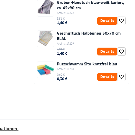
Gruben-Handtuch blau-weiß kariert,
ca. 45x90 cm
Art.Nr.: 10222
3,51 €
Details
1,40 €
Geschirrtuch Halbleinen 50x70 cm
BLAU
Art.Nr.: 17229
4,08 €
Details
1,40 €
Putzschwamm Sito kratzfrei blau
Art.Nr.: 16758
0,60 €
Details
0,30 €
mationen: