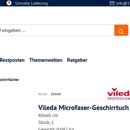
Schnelle Lieferung
info@1
Restposten
Themenwelten
Ratgeber
schirrtücher
Art.Nr.:
10266
Vileda Microfaser-Geschirrtuch
40x60 cm
Stück, 1
Gewicht: 0.042 kg