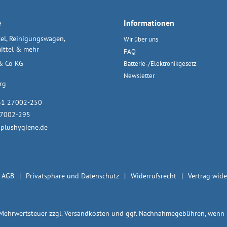
e
Informationen
el, Reinigungswagen,
Wir über uns
ittel & mehr
FAQ
& Co KG
Batterie-/Elektronikgesetz
Newsletter
rg
31 27002-250
27002-295
plushygiene.de
AGB
Privatsphäre und Datenschutz
Widerrufsrecht
Vertrag wide
. Mehrwertsteuer zzgl.
Versandkosten
und ggf. Nachnahmegebühren, wenn n