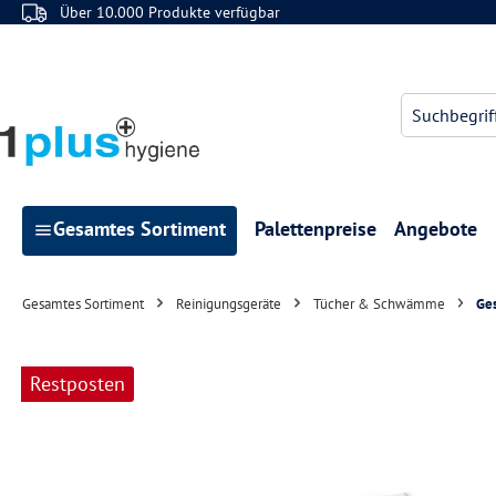
Über 10.000 Produkte verfügbar
 Hauptinhalt springen
Zur Suche springen
Zur Hauptnavigation springen
Gesamtes Sortiment
Palettenpreise
Angebote
Gesamtes Sortiment
Reinigungsgeräte
Tücher & Schwämme
Ge
Bildergalerie überspringen
Restposten