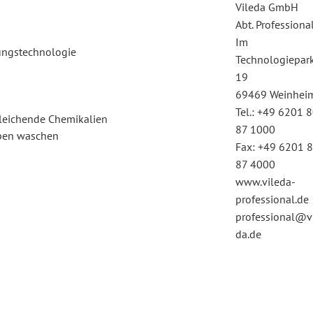
Vileda GmbH
Abt. Professiona
Im
gungstechnologie
Technologiepar
19
69469 Weinhei
Tel.: +49 6201 
 bleichende Chemikalien
87 1000
rben waschen
Fax: +49 6201 
87 4000
www.vileda-
professional.de
professional@v
da.de