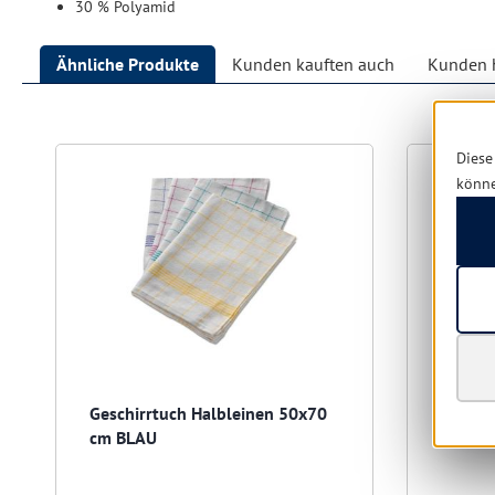
30 % Polyamid
Ähnliche Produkte
Kunden kauften auch
Kunden h
Produktgalerie überspringen
Diese
könn
Geschirrtuch Halbleinen 50x70
Baumwo
cm BLAU
cm, rot