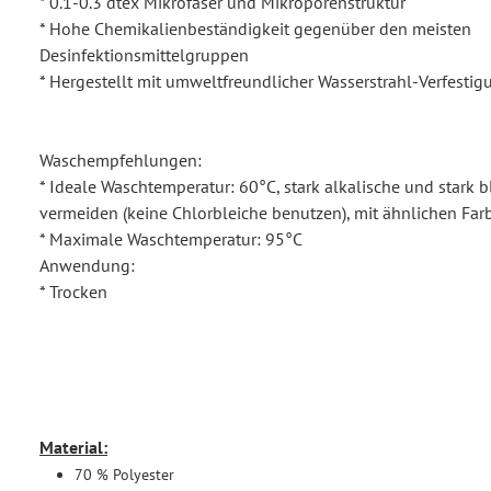
* 0.1-0.3 dtex Mikrofaser und Mikroporenstruktur
* Hohe Chemikalienbeständigkeit gegenüber den meisten
Desinfektionsmittelgruppen
* Hergestellt mit umweltfreundlicher Wasserstrahl-Verfesti
Waschempfehlungen:
* Ideale Waschtemperatur: 60°C, stark alkalische und stark
vermeiden (keine Chlorbleiche benutzen), mit ähnlichen Fa
* Maximale Waschtemperatur: 95°C
Anwendung:
* Trocken
Material:
70 % Polyester