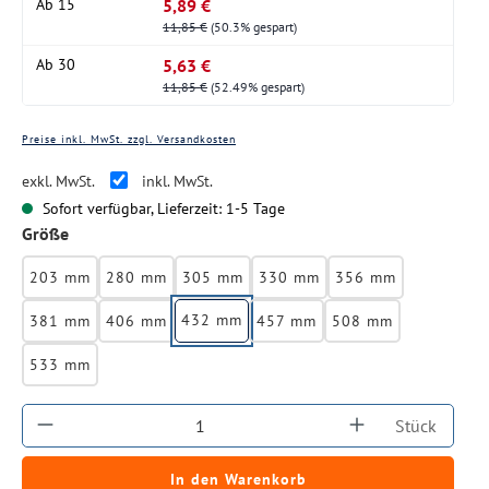
5,89 €
Ab
15
11,85 €
(50.3% gespart)
5,63 €
Ab
30
11,85 €
(52.49% gespart)
Preise inkl. MwSt. zzgl. Versandkosten
exkl. MwSt.
inkl. MwSt.
Sofort verfügbar, Lieferzeit: 1-5 Tage
auswählen
Größe
203 mm
280 mm
305 mm
330 mm
356 mm
432 mm
381 mm
406 mm
457 mm
508 mm
533 mm
Produkt Anzahl: Gib den gewünschten Wert ein
Stück
In den Warenkorb