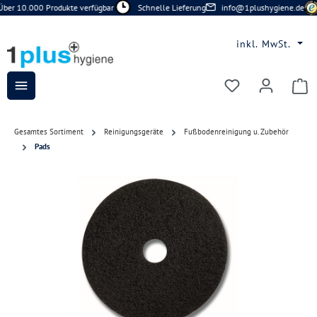
ber 10.000 Produkte verfügbar
Schnelle Lieferung
info@1plushygiene.de
Zum Hauptinhalt springen
inkl. MwSt.
Du hast 0 Prod
Gesamtes Sortiment
Reinigungsgeräte
Fußbodenreinigung u. Zubehör
Pads
Bildergalerie überspringen