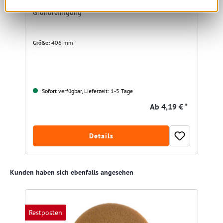
Superpad schwarz 406 mm
Grundreinigung
Größe:
406 mm
Sofort verfügbar, Lieferzeit: 1-5 Tage
Ab
4,19 € *
Details
Produktgalerie überspringen
Kunden haben sich ebenfalls angesehen
Restposten