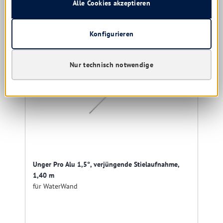
Alle Cookies akzeptieren
Produktgalerie überspringen
Kunden kauften auch
Konfigurieren
Restposten
Nur technisch notwendige
Unger Pro Alu 1,5°, verjüngende Stielaufnahme,
1,40 m
für WaterWand