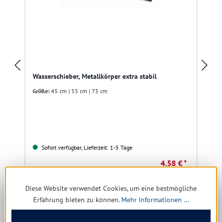
Wasserschieber, Metallkörper extra stabil
Größe:
45 cm | 55 cm | 75 cm
Sofort verfügbar, Lieferzeit: 1-5 Tage
4,58 € *
6,82 €
(32.84% gespart)
Diese Website verwendet Cookies, um eine bestmögliche
Erfahrung bieten zu können.
Mehr Informationen ...
Details