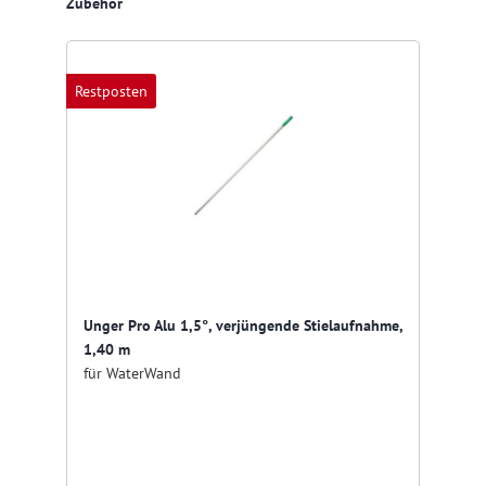
Produktgalerie überspringen
Zubehör
Restposten
Unger Pro Alu 1,5°, verjüngende Stielaufnahme,
1,40 m
für WaterWand