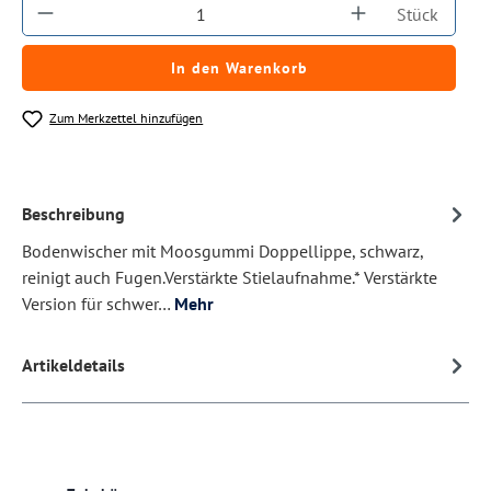
Produkt Anzahl: Gib den gewünschten Wert ein
Stück
In den Warenkorb
Zum Merkzettel hinzufügen
Beschreibung
Bodenwischer mit Moosgummi Doppellippe, schwarz,
reinigt auch Fugen.Verstärkte Stielaufnahme.* Verstärkte
Version für schwer…
Mehr
Artikeldetails