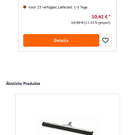
noch 23 verfügbar, Lieferzeit: 1-5 Tage
10,42 € *
13,30 €
(21.65% gespart)
Details
Produktgalerie überspringen
Ähnliche Produkte