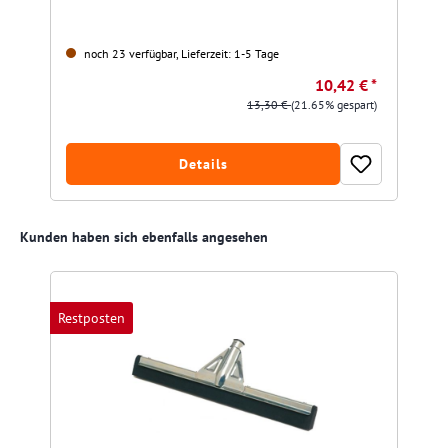
noch 23 verfügbar, Lieferzeit: 1-5 Tage
10,42 € *
13,30 €
(21.65% gespart)
Details
Produktgalerie überspringen
Kunden haben sich ebenfalls angesehen
Restposten
R