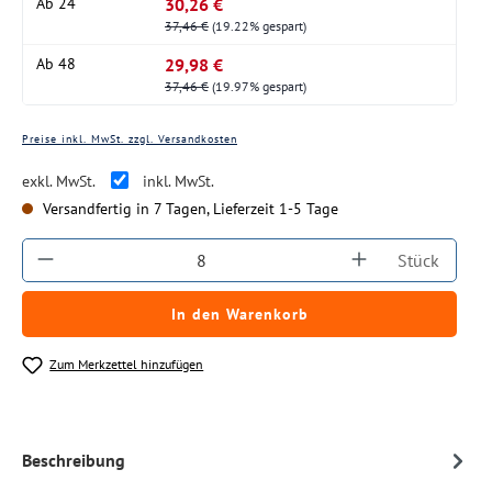
30,26 €
Ab
24
37,46 €
(19.22% gespart)
29,98 €
Ab
48
37,46 €
(19.97% gespart)
Preise inkl. MwSt. zzgl. Versandkosten
exkl. MwSt.
inkl. MwSt.
Versandfertig in 7 Tagen, Lieferzeit 1-5 Tage
Produkt Anzahl: Gib den gewünschten Wert ein
Stück
In den Warenkorb
Zum Merkzettel hinzufügen
Beschreibung