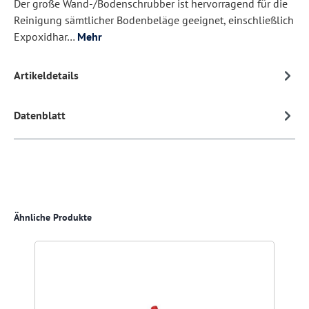
Der große Wand-/Bodenschrubber ist hervorragend für die
Reinigung sämtlicher Bodenbeläge geeignet, einschließlich
Expoxidhar…
Mehr
Artikeldetails
Datenblatt
Produktgalerie überspringen
Ähnliche Produkte