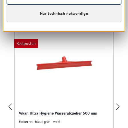
Nur technisch notwendige
Produktgalerie überspringen
Kunden haben sich ebenfalls angesehen
Restposten
R
Vikan Ultra Hygiene Wasserabzieher 500 mm
Farbe:
rot | blau | grün | weiß