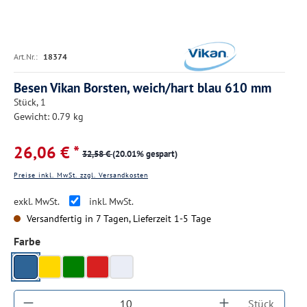
Art.Nr.:
18374
Besen Vikan Borsten, weich/hart blau 610 mm
Stück, 1
Gewicht: 0.79 kg
26,06 € *
32,58 €
(20.01% gespart)
Preise inkl. MwSt. zzgl. Versandkosten
exkl. MwSt.
inkl. MwSt.
Versandfertig in 7 Tagen, Lieferzeit 1-5 Tage
auswählen
Farbe
blau
gelb
grün
rot
weiß
Produkt Anzahl: Gib den gewünschten Wert ein
Stück