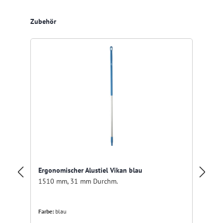
Produktgalerie überspringen
Zubehör
Ergonomischer Alustiel Vikan blau
Er
1510 mm, 31 mm Durchm.
13
Farbe:
blau
Fa