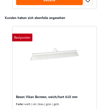
Details
Produktgalerie überspringen
Kunden haben sich ebenfalls angesehen
Restposten
Besen Vikan Borsten, weich/hart 610 mm
Farbe:
weiß | rot | blau | grün | gelb