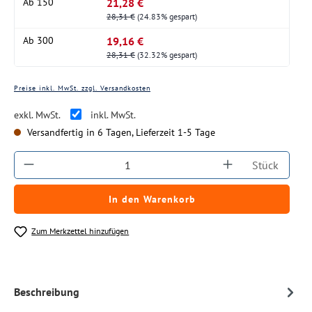
21,28 €
Ab
150
28,31 €
(24.83% gespart)
19,16 €
Ab
300
28,31 €
(32.32% gespart)
Preise inkl. MwSt. zzgl. Versandkosten
exkl. MwSt.
inkl. MwSt.
Versandfertig in 6 Tagen, Lieferzeit 1-5 Tage
Produkt Anzahl: Gib den gewünschten Wert ein
Stück
In den Warenkorb
Zum Merkzettel hinzufügen
Beschreibung