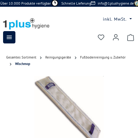
Über 10.000 Produkte verfügbar
Schnelle Lieferung
info@1plushygiene.de
Zum Hauptinhalt springen
inkl. MwSt.
Du hast 0 Prod
Gesamtes Sortiment
Reinigungsgeräte
Fußbodenreinigung u. Zubehör
Wischmop
Bildergalerie überspringen