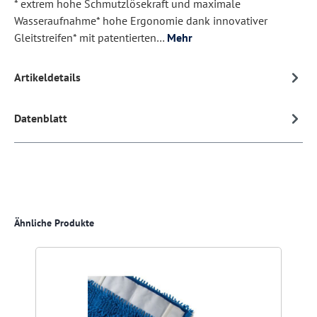
* extrem hohe Schmutzlösekraft und maximale
Wasseraufnahme* hohe Ergonomie dank innovativer
Gleitstreifen* mit patentierten…
Mehr
Artikeldetails
Datenblatt
Produktgalerie überspringen
Ähnliche Produkte
R