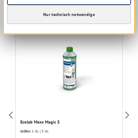
Nur technisch notwendige
Produktgalerie überspringen
Kunden haben sich ebenfalls angesehen
Ecolab Maxx Magic S
Größe:
1 ltr. | 5 ltr.