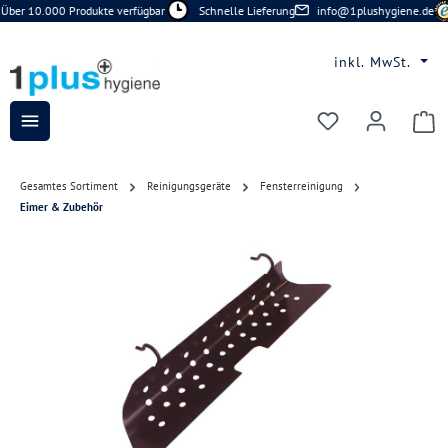
Über 10.000 Produkte verfügbar
Schnelle Lieferung
info@1plushygiene.de
Zum Hauptinhalt springen
inkl. MwSt.
Du hast 0 Prod
Gesamtes Sortiment
Reinigungsgeräte
Fensterreinigung
Eimer & Zubehör
Bildergalerie überspringen