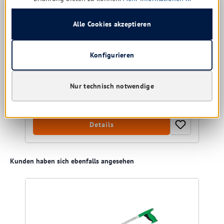
Fenstereimer Unger 28 ltr. QB220
Alle Cookies akzeptieren
Konfigurieren
Versandfertig in 32 Tagen, Lieferzeit 1-5 Tage
22,78 € *
Nur technisch notwendige
31,36 €
(27.36% gespart)
Details
Produktgalerie überspringen
Kunden haben sich ebenfalls angesehen