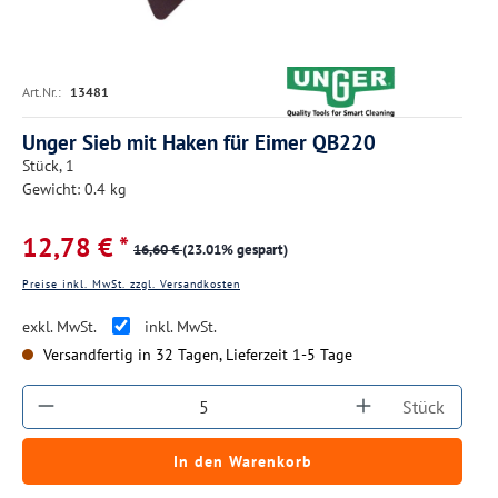
Art.Nr.:
13481
Unger Sieb mit Haken für Eimer QB220
Stück, 1
Gewicht: 0.4 kg
12,78 € *
16,60 €
(23.01% gespart)
Preise inkl. MwSt. zzgl. Versandkosten
exkl. MwSt.
inkl. MwSt.
Versandfertig in 32 Tagen, Lieferzeit 1-5 Tage
Produkt Anzahl: Gib den gewünschten Wert ein
Stück
In den Warenkorb