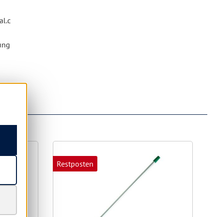
l.c
ung
Restposten