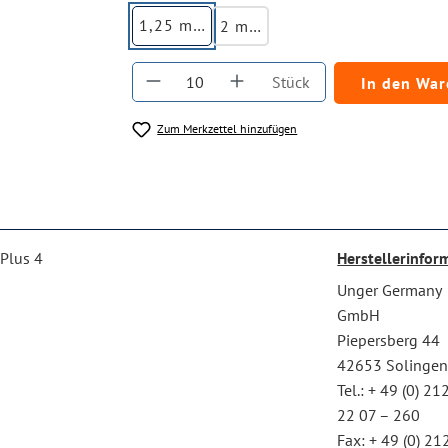
1,25 mtr.
2 mtr.
Produkt Anzahl: Gib den gewüns
Stück
In den Wa
Zum Merkzettel hinzufügen
 Plus 4
Herstellerinfor
Unger Germany
GmbH
Piepersberg 44
42653 Solinge
Tel.: + 49 (0) 212
22 07 – 260
Fax: + 49 (0) 21