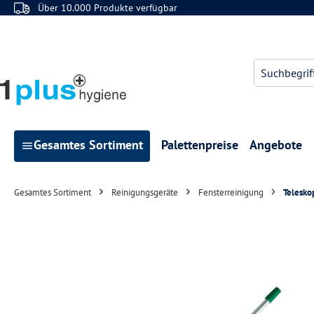
Über 10.000 Produkte verfügbar
 Hauptinhalt springen
Zur Suche springen
Zur Hauptnavigation springen
Gesamtes Sortiment
Palettenpreise
Angebote
Gesamtes Sortiment
Reinigungsgeräte
Fensterreinigung
Telesko
Bildergalerie überspringen