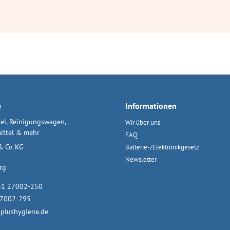
e
Informationen
el, Reinigungswagen,
Wir über uns
ittel & mehr
FAQ
& Co KG
Batterie-/Elektronikgesetz
Newsletter
rg
31 27002-250
27002-295
plushygiene.de