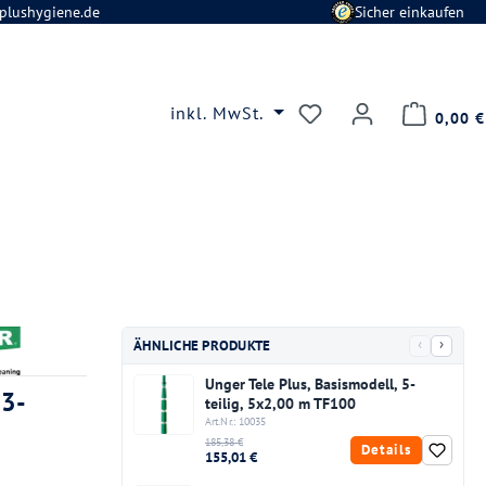
plushygiene.de
Sicher einkaufen
Du hast 0 Produkte
inkl. MwSt.
0,00 €
‹
›
ÄHNLICHE PRODUKTE
Unger Tele Plus, Basismodell, 5-
 3-
teilig, 5x2,00 m TF100
Art.Nr.: 10035
185,38 €
Details
155,01 €