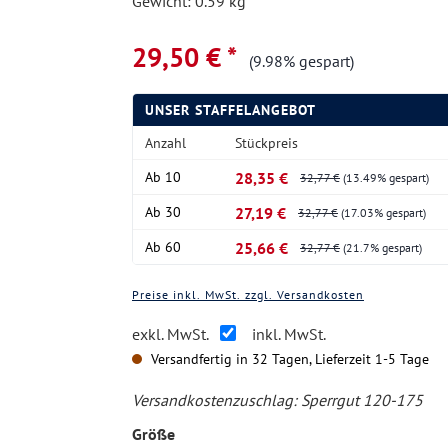
Gewicht: 0.59 kg
29,50 € *
(9.98% gespart)
UNSER STAFFELANGEBOT
Anzahl
Stückpreis
Ab
10
28,35 €
32,77 €
(13.49% gespart)
Ab
30
27,19 €
32,77 €
(17.03% gespart)
Ab
60
25,66 €
32,77 €
(21.7% gespart)
Preise inkl. MwSt. zzgl. Versandkosten
exkl. MwSt.
inkl. MwSt.
Versandfertig in 32 Tagen, Lieferzeit 1-5 Tage
Versandkostenzuschlag:
Sperrgut 120-175
auswählen
Größe