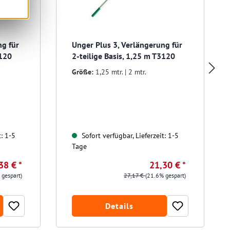
ng für
Unger Plus 3, Verlängerung für
4120
2-teilige Basis, 1,25 m T3120
Größe:
1,25 mtr. | 2 mtr.
t: 1-5
Sofort verfügbar, Lieferzeit: 1-5
Tage
38 € *
21,30 € *
 gespart)
27,17 €
(21.6% gespart)
Details