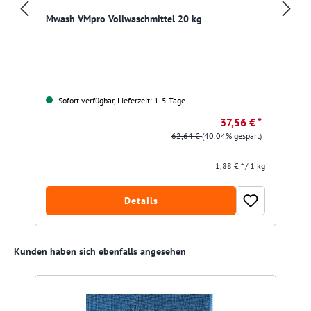
Mwash VMpro Vollwaschmittel 20 kg
Sofort verfügbar, Lieferzeit: 1-5 Tage
37,56 € *
62,64 €
(40.04% gespart)
1,88 € * / 1 kg
Details
Produktgalerie überspringen
Kunden haben sich ebenfalls angesehen