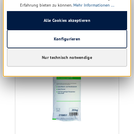
Erfahrung bieten zu können.
Mehr Informationen ...
2,30 € * / 1 kg
Alle Cookies akzeptieren
Details
Konfigurieren
Produktgalerie überspringen
Kunden kauften auch
Nur technisch notwendige