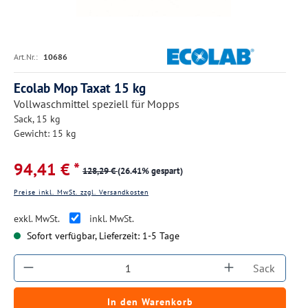
Art.Nr.:
10686
Ecolab Mop Taxat 15 kg
Vollwaschmittel speziell für Mopps
Sack, 15 kg
Gewicht: 15 kg
94,41 € *
128,29 €
(26.41% gespart)
Preise inkl. MwSt. zzgl. Versandkosten
exkl. MwSt.
inkl. MwSt.
Sofort verfügbar, Lieferzeit: 1-5 Tage
Produkt Anzahl: Gib den gewünschten Wert ein
Sack
In den Warenkorb