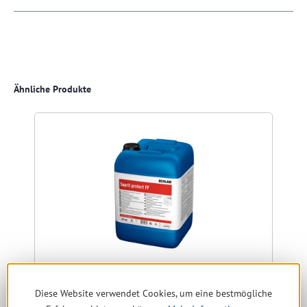
Produktgalerie überspringen
Ähnliche Produkte
Diese Website verwendet Cookies, um eine bestmögliche
Ecolab Saprit Protect FF 20 kg