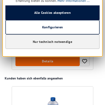
Erfahrung bieten zu können.
Mehr Informationen ...
für die Hydrophobierung von Textilien
Alle Cookies akzeptieren
Konfigurieren
Versandfertig in 6 Tagen, Lieferzeit 1-5 Tage
Ab
709,54 € *
Nur technisch notwendige
35,48 € * / 1 kg
Details
Produktgalerie überspringen
Kunden haben sich ebenfalls angesehen