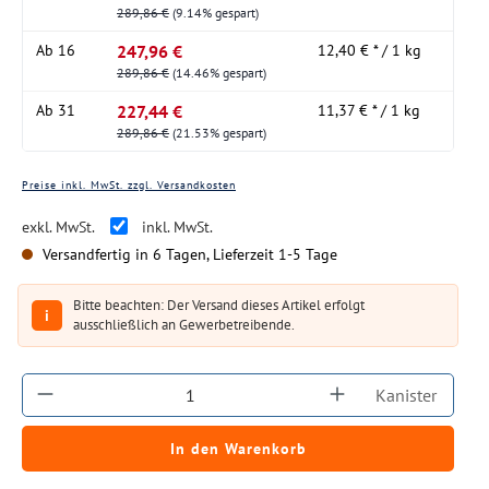
289,86 €
(9.14% gespart)
247,96 €
Ab
16
12,40 € * / 1 kg
289,86 €
(14.46% gespart)
227,44 €
Ab
31
11,37 € * / 1 kg
289,86 €
(21.53% gespart)
Preise inkl. MwSt. zzgl. Versandkosten
exkl. MwSt.
inkl. MwSt.
Versandfertig in 6 Tagen, Lieferzeit 1-5 Tage
Bitte beachten: Der Versand dieses Artikel erfolgt
i
ausschließlich an Gewerbetreibende.
Produkt Anzahl: Gib den gewünschten Wert ein
Kanister
In den Warenkorb