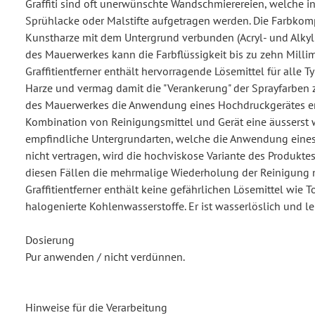
Graffiti sind oft unerwünschte Wandschmierereien, welche i
Sprühlacke oder Malstifte aufgetragen werden. Die Farbk
Kunstharze mit dem Untergrund verbunden (Acryl- und Alkylha
des Mauerwerkes kann die Farbflüssigkeit bis zu zehn Millime
Graffitientferner enthält hervorragende Lösemittel für alle 
Harze und vermag damit die "Verankerung" der Sprayfarben z
des Mauerwerkes die Anwendung eines Hochdruckgerätes erl
Kombination von Reinigungsmittel und Gerät eine äusserst
empfindliche Untergrundarten, welche die Anwendung eines
nicht vertragen, wird die hochviskose Variante des Produkte
diesen Fällen die mehrmalige Wiederholung der Reinigung 
Graffitientferner enthält keine gefährlichen Lösemittel wie T
halogenierte Kohlenwasserstoffe. Er ist wasserlöslich und lei
Dosierung
Pur anwenden / nicht verdünnen.
Hinweise für die Verarbeitung