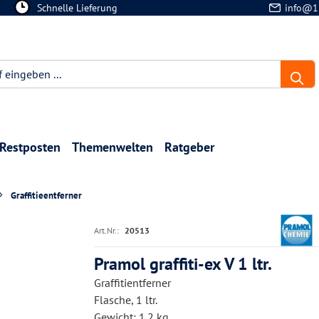
Schnelle Lieferung
info@1
Restposten
Themenwelten
Ratgeber
Graffitieentferner
Art.Nr.:
20513
Pramol graffiti-ex V 1 ltr.
Graffitientferner
Flasche, 1 ltr.
Gewicht: 1.2 kg