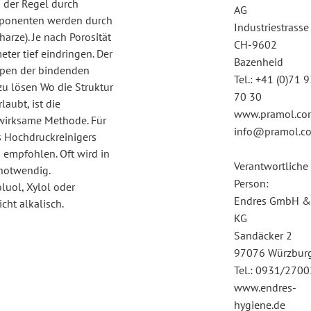
n der Regel durch
AG
omponenten werden durch
Industriestrasse
rze). Je nach Porosität
CH-9602
ter tief eindringen. Der
Bazenheid
Typen der bindenden
Tel.: +41 (0)71 
u lösen Wo die Struktur
70 30
aubt, ist die
www.pramol.co
 wirksame Methode. Für
info@pramol.c
 Hochdruckreinigers
s empfohlen. Oft wird in
Verantwortliche
notwendig.
Person:
oluol, Xylol oder
Endres GmbH &
cht alkalisch.
KG
Sandäcker 2
97076 Würzbur
Tel.: 0931/270
www.endres-
hygiene.de