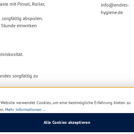
te mit Pinsel, Roller,
info@endres-
hygiene.de
 sorgfältig abspülen.
e Stunde einwirken
viskosität.
undes sorgfältig zu
rsuch durchgeführt.
 wird die Farb- oder
 Website verwendet Cookies, um eine bestmögliche Erfahrung bieten zu
en.
Mehr Informationen ...
enntnisse vorausgesetzt.
Alle Cookies akzeptieren
 Hersteller keine
beachten.