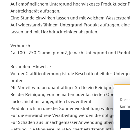
Auf empfindlichem Untergrund hochviskoses Produkt oder Pas
Anstreichgerät auftragen.
Eine Stunde einwirken lassen und mit weichem Wasserstrahl
Auf widerstandsfähigem Untergrund Produkt auftragen, ein
lassen und mit Hochdruckreiniger abspülen.
Verbrauch
Ca. 100 - 250 Gramm pro m2, je nach Untergrund und Produkt
Besondere Hinweise
Vor der Graffitientfernung ist die Beschaffenheit des Untergr
prüfen.
Mit Vorteil wird an unauffälliger Stelle ein Reinigungsvorve
Bei der Reinigung von bemalten oder lackierten Oberflächen
Diese
Lackschicht mit angegriffen bzw. entfernt.
könn
Produkt nicht in direkter Sonneneinstrahlung wirken lassen.
Für die einwandfreie Verarbeitung werden die nötigen Fachk
Für Schäden aus unsachgemässer Anwendung übernimmt der
Haftung. Die Hinweise im EU-Sicherheitsdatenblatt sind zu 