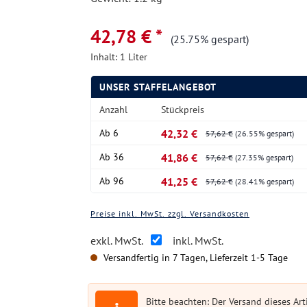
42,78 € *
(25.75% gespart)
Inhalt:
1 Liter
UNSER STAFFELANGEBOT
Anzahl
Stückpreis
Ab
6
42,32 €
57,62 €
(26.55% gespart)
Ab
36
41,86 €
57,62 €
(27.35% gespart)
Ab
96
41,25 €
57,62 €
(28.41% gespart)
Preise inkl. MwSt. zzgl. Versandkosten
exkl. MwSt.
inkl. MwSt.
Versandfertig in 7 Tagen, Lieferzeit 1-5 Tage
Bitte beachten: Der Versand dieses Arti