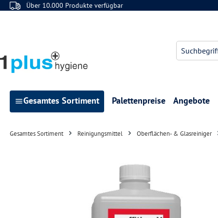
Über 10.000 Produkte verfügbar
 Hauptinhalt springen
Zur Suche springen
Zur Hauptnavigation springen
Gesamtes Sortiment
Palettenpreise
Angebote
Gesamtes Sortiment
Reinigungsmittel
Oberflächen- & Glasreiniger
Bildergalerie überspringen