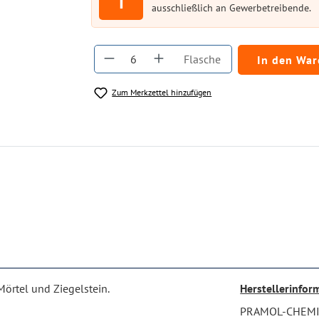
i
ausschließlich an Gewerbetreibende.
Produkt Anzahl: Gib den gewüns
Flasche
In den Wa
Zum Merkzettel hinzufügen
Mörtel und Ziegelstein.
Herstellerinfor
PRAMOL-CHEM