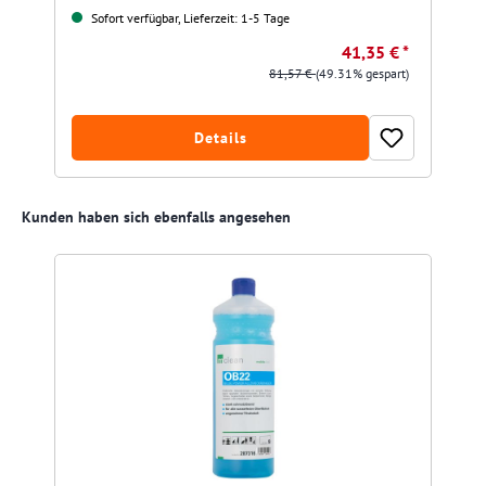
Sofort verfügbar, Lieferzeit: 1-5 Tage
41,35 € *
81,57 €
(49.31% gespart)
Details
Produktgalerie überspringen
Kunden haben sich ebenfalls angesehen
A