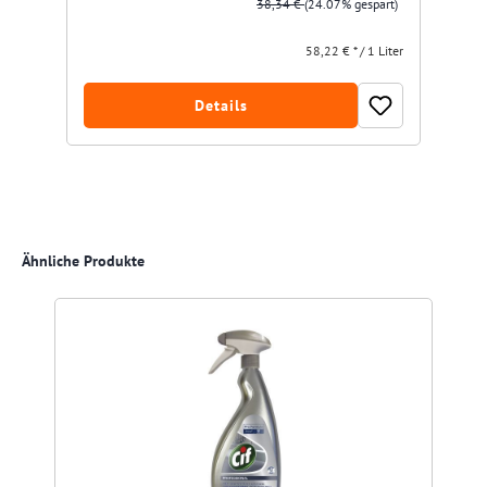
38,34 €
(24.07% gespart)
58,22 € * / 1 Liter
Details
Produktgalerie überspringen
Ähnliche Produkte