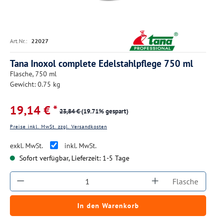
Art.Nr.:
22027
Tana Inoxol complete Edelstahlpflege 750 ml
Flasche, 750 ml
Gewicht: 0.75 kg
19,14 € *
23,84 €
(19.71% gespart)
Preise inkl. MwSt. zzgl. Versandkosten
exkl. MwSt.
inkl. MwSt.
Sofort verfügbar, Lieferzeit: 1-5 Tage
Produkt Anzahl: Gib den gewünschten Wert ein
Flasche
In den Warenkorb