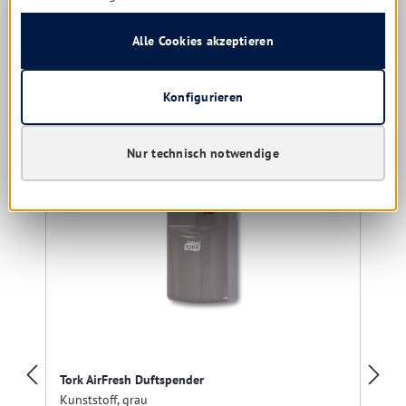
Alle Cookies akzeptieren
Konfigurieren
Produktgalerie überspringen
Ähnliche Produkte
Nur technisch notwendige
R
Tork AirFresh Duftspender
Kunststoff, grau