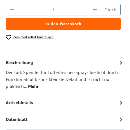
Produkt Anzahl: Gib den gewünschten Wert ein
Stück
In den Warenkorb
Zum Merkzettel hinzufügen
Beschreibung
Der Tork Spender für Lufterfrischer-Sprays besticht durch
Funktionalität bis ins kleinste Detail und ist nicht nur
praktisch…
Mehr
Artikeldetails
Datenblatt