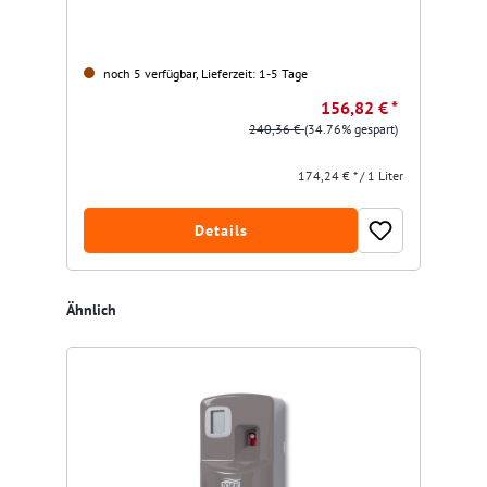
noch 5 verfügbar, Lieferzeit: 1-5 Tage
156,82 € *
240,36 €
(34.76% gespart)
174,24 € * / 1 Liter
Details
Produktgalerie überspringen
Ähnlich