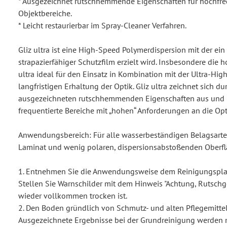
* Ausgezeichnet rutschhemmende Eigenschaften für hochfre
Objektbereiche.
* Leicht restaurierbar im Spray-Cleaner Verfahren.
Gliz ultra ist eine High-Speed Polymerdispersion mit der ei
strapazierfähiger Schutzfilm erzielt wird. Insbesondere die h
ultra ideal für den Einsatz in Kombination mit der Ultra-Hi
langfristigen Erhaltung der Optik. Gliz ultra zeichnet sich du
ausgezeichneten rutschhemmenden Eigenschaften aus und i
frequentierte Bereiche mit „hohen“ Anforderungen an die Opt
Anwendungsbereich: Für alle wasserbeständigen Belagsart
Laminat und wenig polaren, dispersionsabstoßenden Oberfl
1. Entnehmen Sie die Anwendungsweise dem Reinigungsplan
Stellen Sie Warnschilder mit dem Hinweis "Achtung, Rutschge
wieder vollkommen trocken ist.
2. Den Boden gründlich von Schmutz- und alten Pflegemittel
Ausgezeichnete Ergebnisse bei der Grundreinigung werden