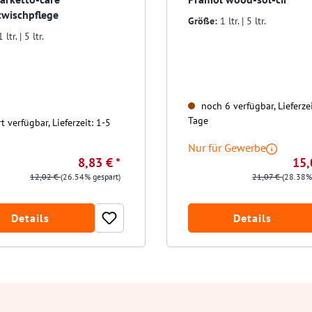
twischpflege
Größe:
1 ltr. | 5 ltr.
1 ltr. | 5 ltr.
noch 6 verfügbar, Lieferzei
Tage
t verfügbar, Lieferzeit: 1-5
Nur für Gewerbe
8,83 € *
15,
12,02 €
(26.54% gespart)
21,07 €
(28.38%
Details
Details