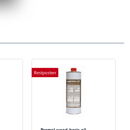
Restposten
Pramol wood-basic-oil