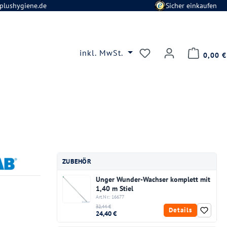
plushygiene.de
Sicher einkaufen
Du hast 0 Produkte
inkl. MwSt.
0,00 €
ZUBEHÖR
Unger Wunder-Wachser komplett mit
1,40 m Stiel
Art.Nr.: 16677
32,44 €
Details
24,40 €