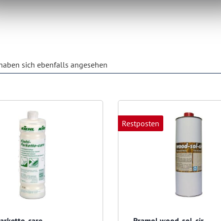
aben sich ebenfalls angesehen
Restposten
Parketto-care
Pramol wood-sol-cir