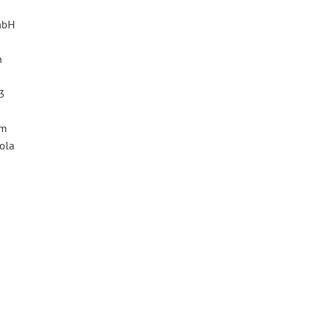
mbH
m
73
om
ola