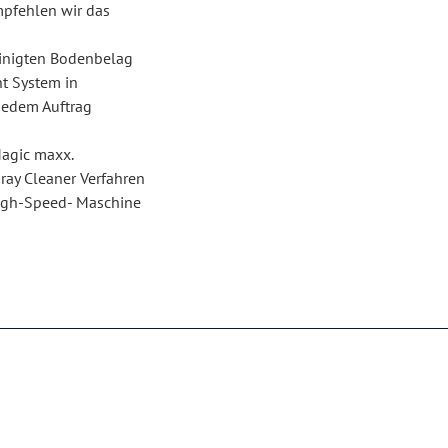
mpfehlen wir das
einigten Bodenbelag
t System in
jedem Auftrag
Magic maxx.
Spray Cleaner Verfahren
-High-Speed- Maschine