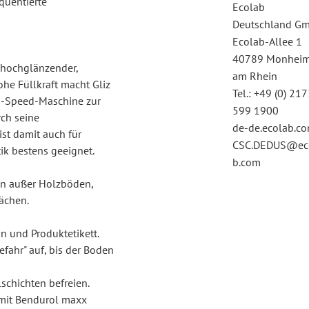
quentierte
Ecolab
Deutschland G
Ecolab-Allee 1
40789 Monhei
n hochglänzender,
am Rhein
ohe Füllkraft macht Gliz
Tel.: +49 (0) 21
gh-Speed-Maschine zur
599 1900
rch seine
de-de.ecolab.c
st damit auch für
CSC.DEDUS@ec
ik bestens geeignet.
b.com
en außer Holzböden,
ächen.
 und Produktetikett.
fahr" auf, bis der Boden
schichten befreien.
 mit Bendurol maxx