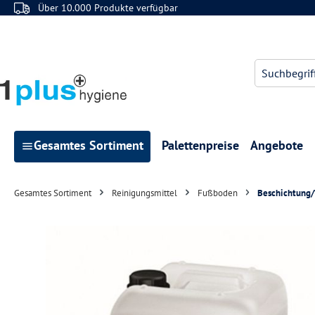
Über 10.000 Produkte verfügbar
 Hauptinhalt springen
Zur Suche springen
Zur Hauptnavigation springen
Gesamtes Sortiment
Palettenpreise
Angebote
Gesamtes Sortiment
Reinigungsmittel
Fußboden
Beschichtung/
Bildergalerie überspringen