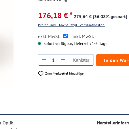
176,18 € *
275,64 €
(36.08% gespart)
Preise inkl. MwSt. zzgl. Versandkosten
exkl. MwSt.
inkl. MwSt.
Sofort verfügbar, Lieferzeit: 1-5 Tage
Produkt Anzahl: Gib den gewüns
Kanister
In den Wa
Zum Merkzettel hinzufügen
r Optik.
Herstellerinfor