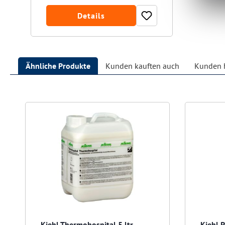
Details
Ähnliche Produkte
Kunden kauften auch
Kunden h
Produktgalerie überspringen
Kiehl Thermohospital 5 ltr.
Kiehl 