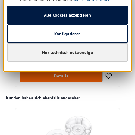
Alle Cookies akzeptieren
Größe:
1 ltr.
Konfigurieren
Sofort verfügbar, Lieferzeit: 1-5 Tage
12,22 € *
Nur technisch notwendige
19,06 €
(35.89% gespart)
Details
Produktgalerie überspringen
Kunden haben sich ebenfalls angesehen