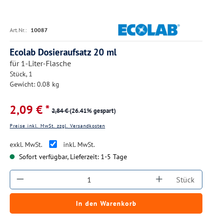
Art.Nr.:
10087
Ecolab Dosieraufsatz 20 ml
für 1-Liter-Flasche
Stück, 1
Gewicht: 0.08 kg
2,09 € *
2,84 €
(26.41% gespart)
Preise inkl. MwSt. zzgl. Versandkosten
exkl. MwSt.
inkl. MwSt.
Sofort verfügbar, Lieferzeit: 1-5 Tage
Produkt Anzahl: Gib den gewünschten Wert ein
Stück
In den Warenkorb