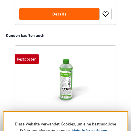
Details
Produktgalerie überspringen
Kunden kauften auch
Restposten
Ecolab Maxx Indur S 1 ltr.
Diese Website verwendet Cookies, um eine bestmögliche
Ultranetzender Wischpflege
Erfahrung bieten zu können.
Mehr Informationen ...