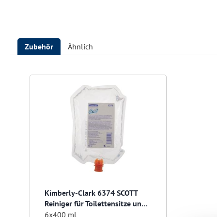
Zubehör
Ähnlich
Produktgalerie überspringen
Kimberly-Clark 6374 SCOTT
Reiniger für Toilettensitze und
Oberflächen
6x400 ml