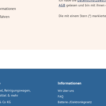
Ich habe die
Datenschutzbes
AGB
gelesen und bin mit ihnen 
ormationen
Die mit einem Stern (*) markierte
fahren
e
Informationen
el, Reinigungswagen,
Wir über uns
ittel & mehr
FAQ
& Co KG
Batterie-/Elektronikgesetz