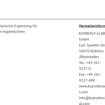
ygienische Ergänzung für
Herstellerinfor
em hygienischem
KIMBERLY-CLA
GmbH
Carl-Spaeter-Str
56070 Koblenz
/Rheinhafen
Tel.: +49 261-
9227-0
Fax: +49 261-
9227-488
www.kcprofessi
l.com
info@kcprofess
al.com