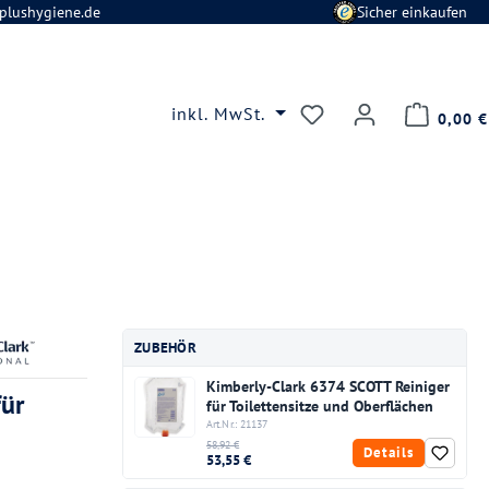
plushygiene.de
Sicher einkaufen
Du hast 0 Produkte
inkl. MwSt.
0,00 €
ZUBEHÖR
Kimberly-Clark 6374 SCOTT Reiniger
für
für Toilettensitze und Oberflächen
Art.Nr.: 21137
58,92 €
Details
53,55 €