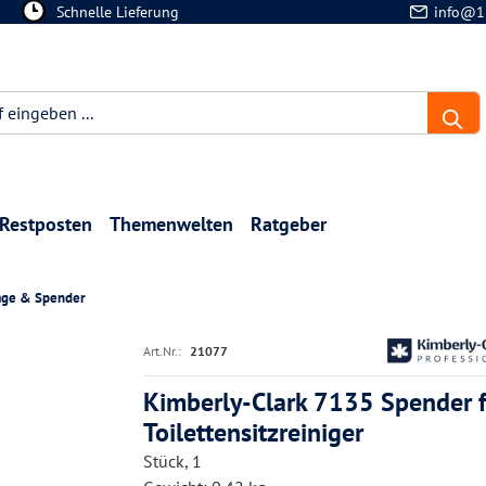
Schnelle Lieferung
info@1
Restposten
Themenwelten
Ratgeber
lage & Spender
Art.Nr.:
21077
Kimberly-Clark 7135 Spender 
Toilettensitzreiniger
Stück, 1