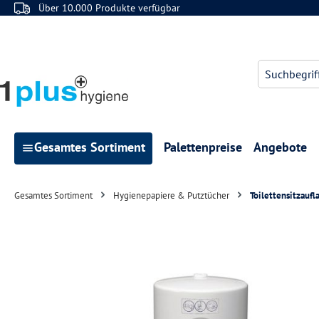
Über 10.000 Produkte verfügbar
 Hauptinhalt springen
Zur Suche springen
Zur Hauptnavigation springen
Gesamtes Sortiment
Palettenpreise
Angebote
Gesamtes Sortiment
Hygienepapiere & Putztücher
Toilettensitzauf
Bildergalerie überspringen