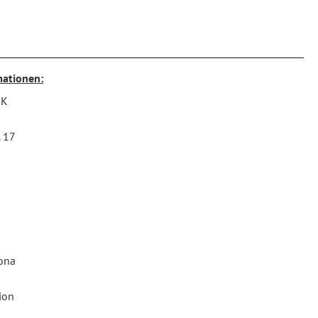
mationen:
RK
. 17
ona
ion