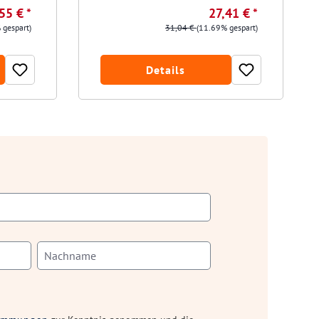
55 € *
27,41 € *
 gespart)
31,04 €
(11.69% gespart)
Details