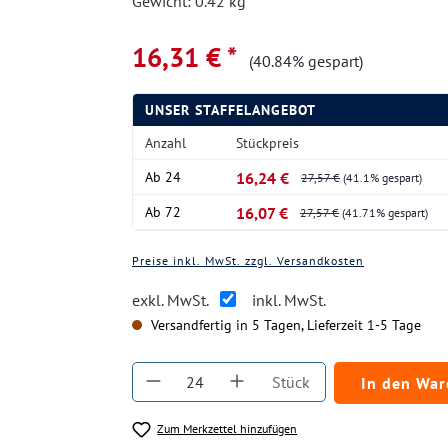
Gewicht: 0.42 kg
16,31 € *
(40.84% gespart)
UNSER STAFFELANGEBOT
Anzahl
Stückpreis
Ab
24
16,24 €
27,57 €
(41.1% gespart)
Ab
72
16,07 €
27,57 €
(41.71% gespart)
Preise inkl. MwSt. zzgl. Versandkosten
exkl. MwSt.
inkl. MwSt.
Versandfertig in 5 Tagen, Lieferzeit 1-5 Tage
Produkt Anzahl: Gib den gewüns
Stück
In den Wa
Zum Merkzettel hinzufügen