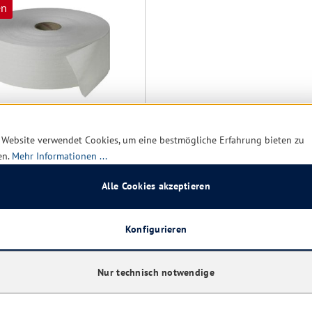
en
 Website verwendet Cookies, um eine bestmögliche Erfahrung bieten zu
Toilettenpapier Maxi 2-
en.
Mehr Informationen ...
 RC weiß 380 m
 6 Rollen
Alle Cookies akzeptieren
Konfigurieren
rt verfügbar, Lieferzeit: 1-5
Nur technisch notwendige
29,16 € *