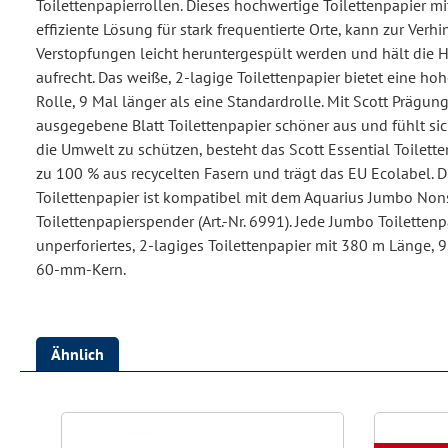
Toilettenpapierrollen. Dieses hochwertige Toilettenpapier mi
effiziente Lösung für stark frequentierte Orte, kann zur Ver
Verstopfungen leicht heruntergespült werden und hält die H
aufrecht. Das weiße, 2-lagige Toilettenpapier bietet eine hoh
Rolle, 9 Mal länger als eine Standardrolle. Mit Scott Prägun
ausgegebene Blatt Toilettenpapier schöner aus und fühlt s
die Umwelt zu schützen, besteht das Scott Essential Toilett
zu 100 % aus recycelten Fasern und trägt das EU Ecolabel. D
Toilettenpapier ist kompatibel mit dem Aquarius Jumbo Non
Toilettenpapierspender (Art.-Nr. 6991). Jede Jumbo Toilettenp
unperforiertes, 2-lagiges Toilettenpapier mit 380 m Länge, 
60-mm-Kern.
Ähnlich
Produktgalerie überspringen