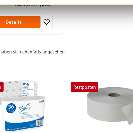
46,11 €
(36.76% gespart)
Details
aben sich ebenfalls angesehen
n
Restposten