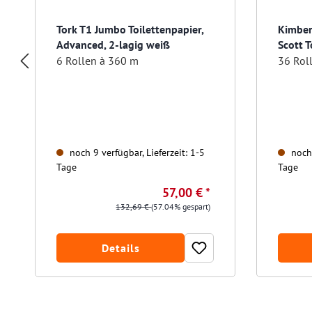
Tork T1 Jumbo Toilettenpapier,
Kimber
Advanced, 2-lagig weiß
Scott T
600 Bl
6 Rollen à 360 m
36 Roll
noch 9 verfügbar, Lieferzeit: 1-5
noch 
Tage
Tage
57,00 € *
132,69 €
(57.04% gespart)
Details