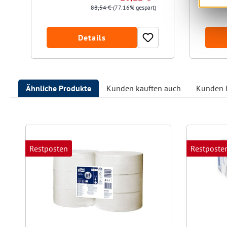
88,54 €
(77.16% gespart)
Details
Ähnliche Produkte
Kunden kauften auch
Kunden h
Produktgalerie überspringen
Restposten
Restposte