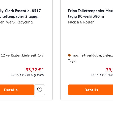
ly-Clark Essential 8517
Fripa Toilettenpapier Max
oilettenpapier 2 lagig
lagig RC weiß 380 m
att
en, weiß, Recycling
Pack á 6 Rollen
12 verfügbar, Lieferzeit: 1-5
noch 24 verfügbar, Lieferz
Tage
33,32 € *
29,
40,15 €
(17.01% gespart)
46,11 €
(36.76%
Details
Details