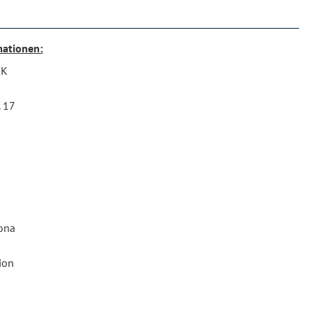
mationen:
RK
. 17
ona
ion