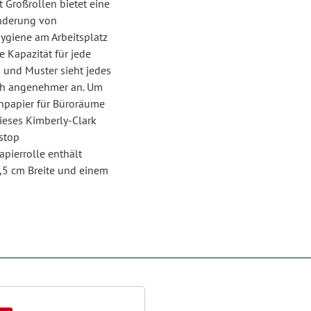
t Großrollen bietet eine
hinderung von
ygiene am Arbeitsplatz
e Kapazität für jede
g und Muster sieht jedes
ich angenehmer an. Um
enpapier für Büroräume
ieses Kimberly-Clark
stop
apierrolle enthält
9,5 cm Breite und einem