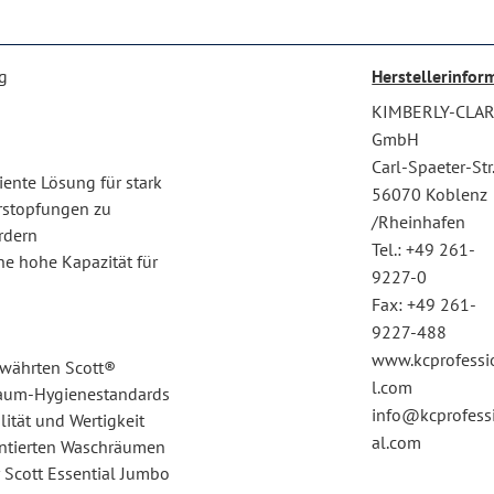
ng
Herstellerinfor
KIMBERLY-CLA
GmbH
Carl-Spaeter-Str
iente Lösung für stark
56070 Koblenz
erstopfungen zu
/Rheinhafen
rdern
Tel.: +49 261-
ne hohe Kapazität für
9227-0
Fax: +49 261-
9227-488
www.kcprofessi
währten Scott®
l.com
raum-Hygienestandards
info@kcprofess
ität und Wertigkeit
al.com
entierten Waschräumen
r Scott Essential Jumbo