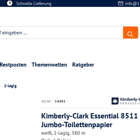
Schnelle Lieferung
info@1
Restposten
Themenwelten
Ratgeber
2-lagig
Art.Nr.:
14481
Kimberly-Clark Essential 8511 
Jumbo-Toilettenpapier
weiß, 2-lagig, 380 m