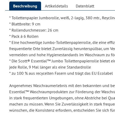
Beschreibung
Artikeldetails
Datenblatt
* Toilettenpapier Jumborolle, weiß, 2-lagig, 380 mtr., Reycli
* Blattbreite: 9 cm
* Rollendurchmesser: 26 cm
* Pack á 6 Rollen
* Eine hochwertige Jumbo-Toilettenpapierrolle, die eine effiz
frequentierte Orte bietet Zuverlässig herunterspülbar, um V
vermeiden und hohe Hygienestandards im Waschraum zu fö
* Die Scott® Essential™ Jumbo Toilettenpapierrolle bietet ei
jede Rolle, 9 Mal länger als eine Standardrolle
* zu 100 % aus recycelten Fasern und trägt das EU Ecolabel
Angenehmes Waschraumerlebnis mit den bekannten und be
Essential™ Waschraumprodukten zur Förderung der Wasch
in stark frequentierten Umgebungen, ohne Abstriche bei Qual
machen zu müssen. Wenn Sie Zuverlässigkeit in stark frequ
wünschen, die Konsistenz erfordern, entscheiden Sie sich fü