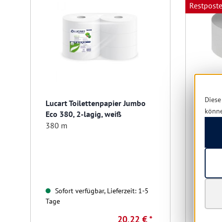
Restpost
Diese
Lucart Toilettenpapier Jumbo
Fripa 
könn
Eco 380, 2-lagig, weiß
lagig
380 m
Pack á
Sofort verfügbar, Lieferzeit: 1-5
Sofo
Tage
Tage
20,22 € *