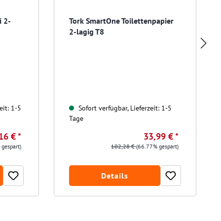
i 2-
Tork SmartOne Toilettenpapier
2-lagig T8
eit: 1-5
Sofort verfügbar, Lieferzeit: 1-5
Tage
16 € *
33,99 € *
 gespart)
102,28 €
(66.77% gespart)
Details