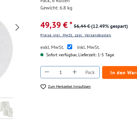
Pack, 6 Rollen
Gewicht: 6.8 kg
49,39 € *
56,44 €
(12.49% gespart)
Preise inkl. MwSt. zzgl. Versandkosten
exkl. MwSt.
inkl. MwSt.
Sofort verfügbar, Lieferzeit: 1-5 Tage
Produkt Anzahl: Gib den gewüns
Pack
In den Wa
Zum Merkzettel hinzufügen