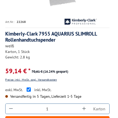
Art.Nr.:
22268
Kimberly-Clark 7955 AQUARIUS SLIMROLL
Rollenhandtuchspender
weiß
Karton, 1 Stück
Gewicht: 2.8 kg
59,14 € *
70,61 €
(16.24% gespart)
Preise inkl. MwSt. zzgl. Versandkosten
exkl. MwSt.
inkl. MwSt.
Versandfertig in 5 Tagen, Lieferzeit 1-5 Tage
Produkt Anzahl: Gib den gewünschten Wert ein
Karton