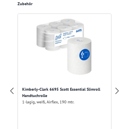
Produktgalerie überspringen
Zubehör
Kimberly-Clark 6695 Scott Essential Slimroll
Ki
Handtuchrolle
Ro
1-lagig, weiß, Airflex, 190 mtr.
1-