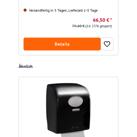
Versandfertig in 5 Tagen, Lieferzeit 1-5 Tage
66,50 € *
79,40 €
(16.25% gespart)
Details
Produktgalerie überspringen
Ähnlich