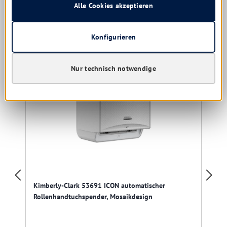
Alle Cookies akzeptieren
Produktgalerie überspringen
Ähnliche Produkte
Konfigurieren
Nur technisch notwendige
Kimberly-Clark 53691 ICON automatischer
Rollenhandtuchspender, Mosaikdesign