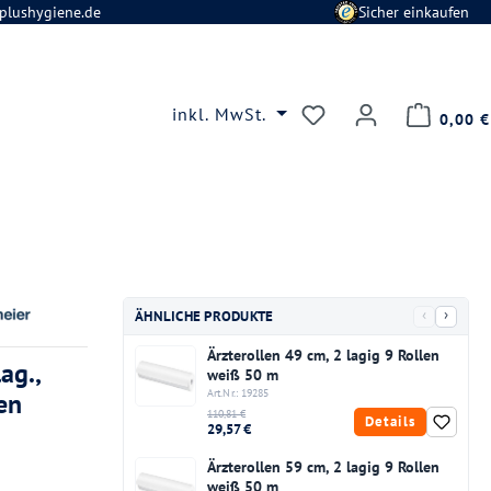
plushygiene.de
Sicher einkaufen
Du hast 0 Produkte
inkl. MwSt.
0,00 €
‹
›
ÄHNLICHE PRODUKTE
Ärzterollen 49 cm, 2 lagig 9 Rollen
ag.,
weiß 50 m
Art.Nr.: 19285
en
110,81 €
Details
29,57 €
Ärzterollen 59 cm, 2 lagig 9 Rollen
weiß 50 m