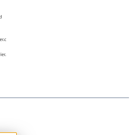
d
r.c
er.