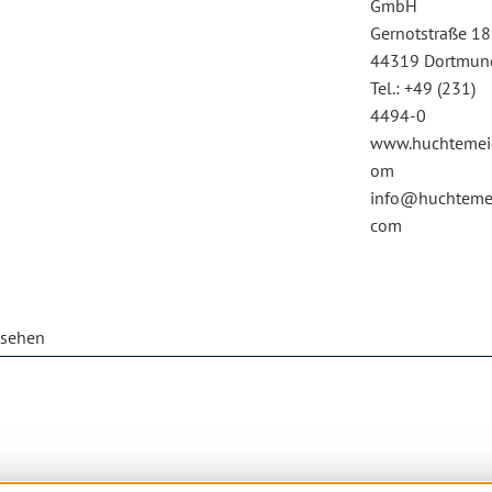
GmbH
Gernotstraße 18
44319 Dortmun
Tel.: +49 (231)
4494-0
www.huchtemeie
om
info@huchtemei
com
esehen