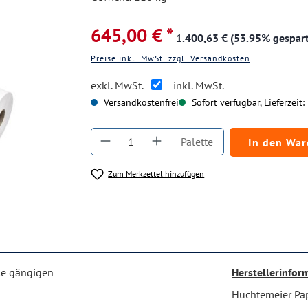
645,00 € *
1.400,63 €
(53.95% gespart
Preise inkl. MwSt. zzgl. Versandkosten
exkl. MwSt.
inkl. MwSt.
Versandkostenfrei
Sofort verfügbar, Lieferzeit:
Produkt Anzahl: Gib den gewüns
Palette
In den Wa
Zum Merkzettel hinzufügen
lle gängigen
Herstellerinfor
Huchtemeier Pa