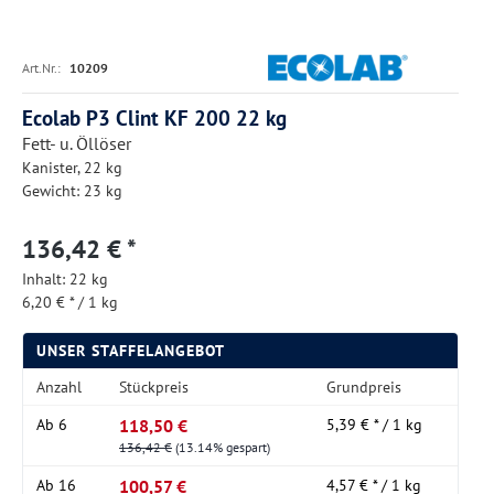
Art.Nr.:
10209
Ecolab P3 Clint KF 200 22 kg
Fett- u. Öllöser
Kanister, 22 kg
Gewicht: 23 kg
136,42 € *
Inhalt:
22 kg
6,20 € * / 1 kg
UNSER STAFFELANGEBOT
Anzahl
Stückpreis
Grundpreis
118,50 €
Ab
6
5,39 € * / 1 kg
136,42 €
(13.14% gespart)
100,57 €
Ab
16
4,57 € * / 1 kg