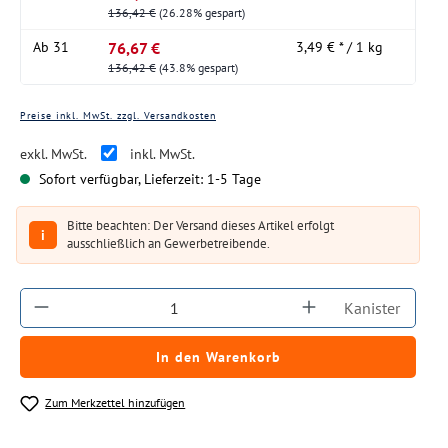
136,42 €
(26.28% gespart)
76,67 €
Ab
31
3,49 € * / 1 kg
136,42 €
(43.8% gespart)
Preise inkl. MwSt. zzgl. Versandkosten
exkl. MwSt.
inkl. MwSt.
Sofort verfügbar, Lieferzeit: 1-5 Tage
Bitte beachten: Der Versand dieses Artikel erfolgt
i
ausschließlich an Gewerbetreibende.
Produkt Anzahl: Gib den gewünschten Wert ein
Kanister
In den Warenkorb
Zum Merkzettel hinzufügen