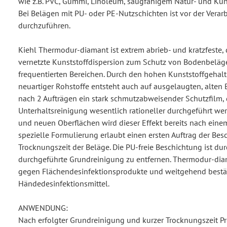
wie z.B. PVC, Gummi, Linoleum, saugfähigem Natur- und Kuns
Bei Belägen mit PU- oder PE-Nutzschichten ist vor der Verar
durchzuführen.
Kiehl Thermodur-diamant ist extrem abrieb- und kratzfeste,
vernetzte Kunststoffdispersion zum Schutz von Bodenbeläge
frequentierten Bereichen. Durch den hohen Kunststoffgehalt
neuartiger Rohstoffe entsteht auch auf ausgelaugten, alten 
nach 2 Aufträgen ein stark schmutzabweisender Schutzfilm, 
Unterhaltsreinigung wesentlich rationeller durchgeführt we
und neuen Oberflächen wird dieser Effekt bereits nach einem 
spezielle Formulierung erlaubt einen ersten Auftrag der Bes
Trocknungszeit der Beläge. Die PU-freie Beschichtung ist du
durchgeführte Grundreinigung zu entfernen. Thermodur-dia
gegen Flächendesinfektionsprodukte und weitgehend best
Händedesinfektionsmittel.
ANWENDUNG:
Nach erfolgter Grundreinigung und kurzer Trocknungszeit Pr