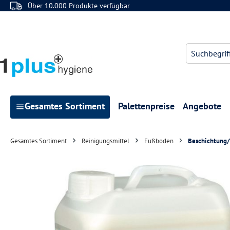
Über 10.000 Produkte verfügbar
 Hauptinhalt springen
Zur Suche springen
Zur Hauptnavigation springen
Gesamtes Sortiment
Palettenpreise
Angebote
Gesamtes Sortiment
Reinigungsmittel
Fußboden
Beschichtung/
Bildergalerie überspringen