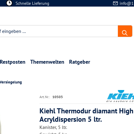
Schnelle Lieferung
info@1
Restposten
Themenwelten
Ratgeber
Versiegelung
Art.Nr.:
10503
Kiehl Thermodur diamant High
Acryldispersion 5 ltr.
Kanister, 5 ltr.