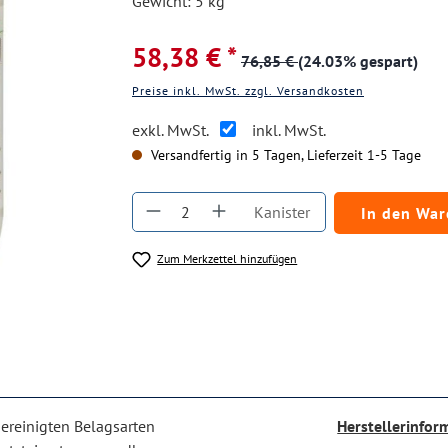
Gewicht: 5 kg
58,38 € *
76,85 €
(24.03% gespart)
Preise inkl. MwSt. zzgl. Versandkosten
exkl. MwSt.
inkl. MwSt.
Versandfertig in 5 Tagen, Lieferzeit 1-5 Tage
Produkt Anzahl: Gib den gewüns
Kanister
In den Wa
Zum Merkzettel hinzufügen
ereinigten Belagsarten
Herstellerinfor