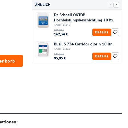
‹
›
ÄHNLICH
Dr. Schnell ONTOP
Hochleistungsbeschichtung 10 ltr.
Art.Nr.: 13145
196,48 €
Details
162,34 €
Buzil S 734 Corridor glorin 10 ltr.
Art.Nr.: 15323
143,86 €
Details
chten Wert ein oder benutze die Schaltfläc
95,05 €
renkorb
mationen: