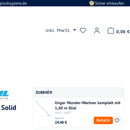
plushygiene.de
Sicher einkaufen
Du hast 0 Produkte
inkl. MwSt.
0,00 €
ZUBEHÖR
Unger Wunder-Wachser komplett mit
 Solid
1,40 m Stiel
Art.Nr.: 16677
32,44 €
Details
24,40 €