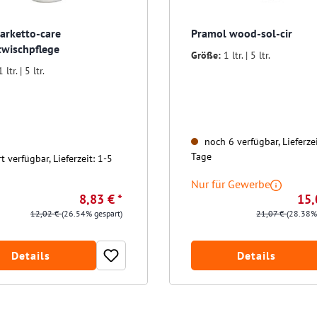
Parketto-care
Pramol wood-sol-cir
twischpflege
Größe:
1 ltr. | 5 ltr.
1 ltr. | 5 ltr.
noch 6 verfügbar, Lieferzei
Tage
t verfügbar, Lieferzeit: 1-5
Nur für Gewerbe
8,83 € *
15,
12,02 €
(26.54% gespart)
21,07 €
(28.38%
Details
Details