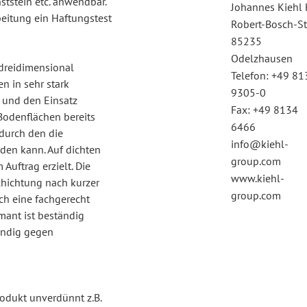
tstein etc. anwendbar.
Johannes Kiehl
beitung ein Haftungstest
Robert-Bosch-Str
85235
Odelzhausen
 dreidimensional
Telefon: +49 81
n in sehr stark
9305-0
 und den Einsatz
Fax: +49 8134
Bodenflächen bereits
6466
durch den die
info@kiehl-
rden kann. Auf dichten
group.com
Auftrag erzielt. Die
www.kiehl-
chichtung nach kurzer
group.com
rch eine fachgerecht
mant ist beständig
ändig gegen
odukt unverdünnt z.B.