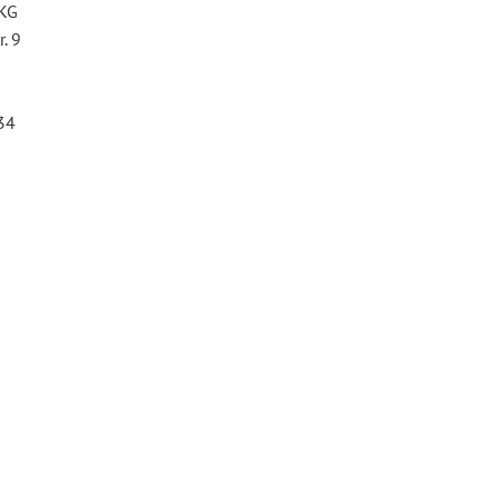
 KG
. 9
34