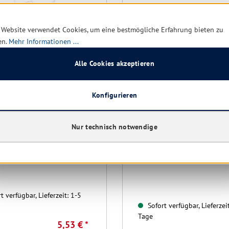
 Website verwendet Cookies, um eine bestmögliche Erfahrung bieten zu
en.
Mehr Informationen ...
Alle Cookies akzeptieren
Konfigurieren
are Hautschutzcreme mit
Abena Feuchtpflegetüche
id 150 ml
18x20cm, weiß 80 Tücher
Nur technisch notwendige
wiederverschließbare Pa
t verfügbar, Lieferzeit: 1-5
Sofort verfügbar, Lieferzei
Tage
5,53 € *