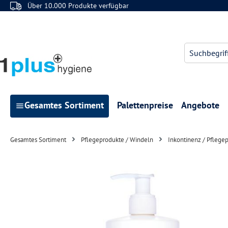
Über 10.000 Produkte verfügbar
 Hauptinhalt springen
Zur Suche springen
Zur Hauptnavigation springen
Gesamtes Sortiment
Palettenpreise
Angebote
Gesamtes Sortiment
Pflegeprodukte / Windeln
Inkontinenz / Pflege
Bildergalerie überspringen