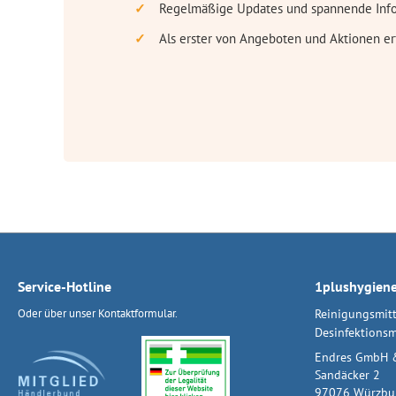
Regelmäßige Updates und spannende Inf
Als erster von Angeboten und Aktionen er
Service-Hotline
1plushygien
Oder über unser
Kontaktformular
.
Reinigungsmitt
Desinfektionsm
Endres GmbH 
Sandäcker 2
97076 Würzbu