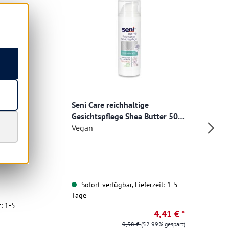
r
Seni Care reichhaltige
/Pack.
Gesichtspflege Shea Butter 50
ml
ckung
Vegan
Sofort verfügbar, Lieferzeit: 1-5
Tage
t: 1-5
4,41 € *
9,38 €
(52.99% gespart)