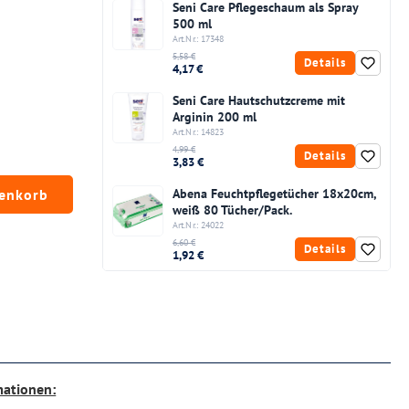
Seni Care Pflegeschaum als Spray
500 ml
Art.Nr.: 17348
5,58 €
Details
4,17 €
Seni Care Hautschutzcreme mit
Arginin 200 ml
Art.Nr.: 14823
4,99 €
Details
3,83 €
chten Wert ein oder benutze die Schaltfläc
renkorb
Abena Feuchtpflegetücher 18x20cm,
weiß 80 Tücher/Pack.
Art.Nr.: 24022
6,60 €
Details
1,92 €
mationen: