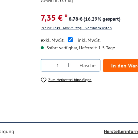
Gewicht: 0.5 kg
7,35 € *
8,78 €
(16.29% gespart)
Preise inkl. MwSt. zzgl. Versandkosten
exkl. MwSt.
inkl. MwSt.
Sofort verfügbar, Lieferzeit: 1-5 Tage
Produkt Anzahl: Gib den gewüns
Flasche
In den Wa
Zum Merkzettel hinzufügen
sorgung
Herstellerinfor