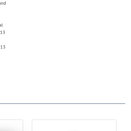
and
al
 13
 13