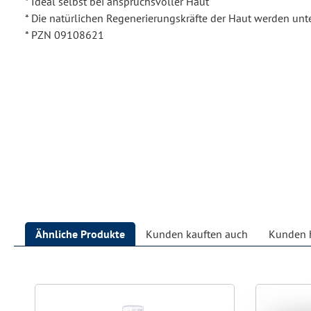
* Ideal selbst bei anspruchsvoller Haut
* Die natürlichen Regenerierungskräfte der Haut werden unte
* PZN 09108621
Ähnliche Produkte
Kunden kauften auch
Kunden h
Produktgalerie überspringen