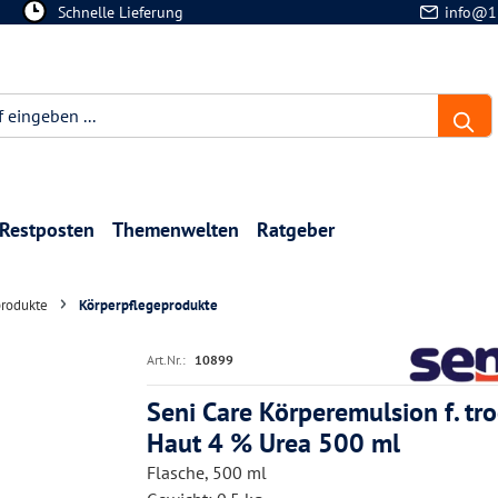
Schnelle Lieferung
info@1
Restposten
Themenwelten
Ratgeber
produkte
Körperpflegeprodukte
Art.Nr.:
10899
Seni Care Körperemulsion f. tr
Haut 4 % Urea 500 ml
Flasche, 500 ml