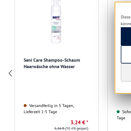
Diese
könn
Seni Care Shampoo-Schaum
Seni C
Haarwäsche ohne Wasser
Zinkox
Versandfertig in 5 Tagen,
Lieferzeit 1-5 Tage
Sofor
Tage
3,24 € *
5,26 €
(38.4% gespart)