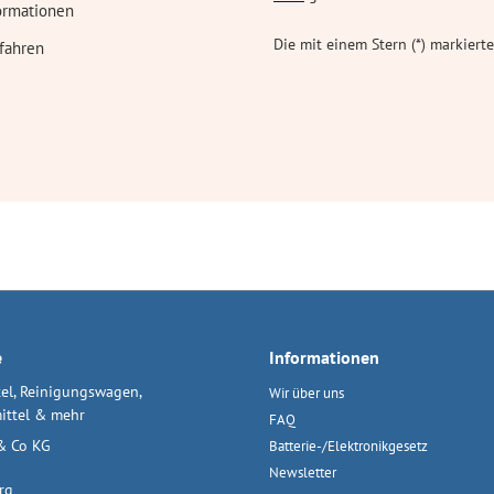
ormationen
Die mit einem Stern (*) markierte
fahren
e
Informationen
el, Reinigungswagen,
Wir über uns
ittel & mehr
FAQ
& Co KG
Batterie-/Elektronikgesetz
Newsletter
rg