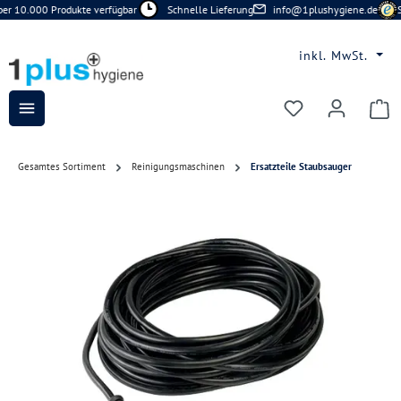
r 10.000 Produkte verfügbar
Schnelle Lieferung
info@1plushygiene.de
Si
Zum Hauptinhalt springen
inkl. MwSt.
Du hast 0 Prod
Gesamtes Sortiment
Reinigungsmaschinen
Ersatzteile Staubsauger