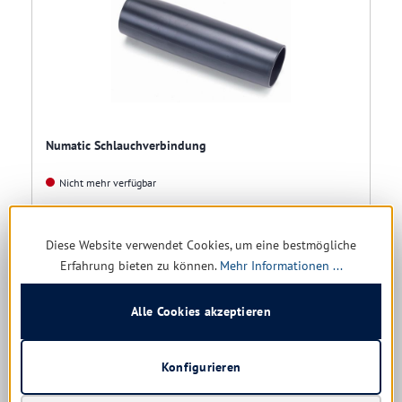
Numatic Schlauchverbindung
Nicht mehr verfügbar
8,72 € *
Diese Website verwendet Cookies, um eine bestmögliche
9,75 €
(10.56% gespart)
Erfahrung bieten zu können.
Mehr Informationen ...
Details
Alle Cookies akzeptieren
Konfigurieren