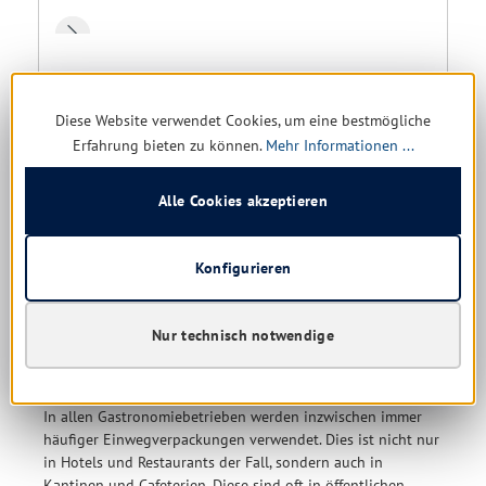
Deckel für Alu-Menüschalen, 17,8 x 22,7 cm, 1000 Stück
Diese Website verwendet Cookies, um eine bestmögliche
noch 1 verfügbar, Lieferzeit: 1-5 Tage
Erfahrung bieten zu können.
Mehr Informationen ...
89,25 € *
Alle Cookies akzeptieren
199,09 €
(55.17% gespart)
Details
Konfigurieren
Nur technisch notwendige
Gastroverpackungen für jeden Zweck
In allen Gastronomiebetrieben werden inzwischen immer
häufiger Einwegverpackungen verwendet. Dies ist nicht nur
in Hotels und Restaurants der Fall, sondern auch in
Kantinen und Cafeterien. Diese sind oft in öffentlichen