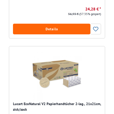
24,28 € *
56,93 €
(57.35% gespart)
Details
Lucart EcoNatural V2 Papierhandtücher 2-lag., 21x21cm,
zick/zack