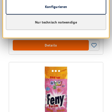
Konfigurieren
Sofort verfügbar, Lieferzeit: 1-5 Tage
Ab
7,08 € *
Nur technisch notwendige
1,77 € * / 1 Liter
Details