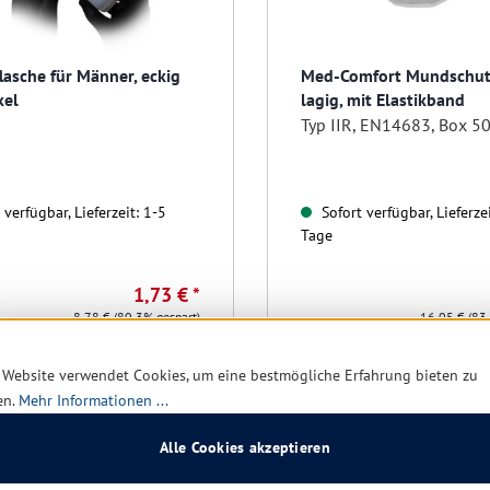
lasche für Männer, eckig
Med-Comfort Mundschutz
kel
lagig, mit Elastikband
Typ IIR, EN14683, Box 50
verfügbar, Lieferzeit: 1-5
Sofort verfügbar, Lieferzei
Tage
1,73 € *
8,78 €
(80.3% gespart)
16,05 €
(83
 Website verwendet Cookies, um eine bestmögliche Erfahrung bieten zu
Details
Details
en.
Mehr Informationen ...
Alle Cookies akzeptieren