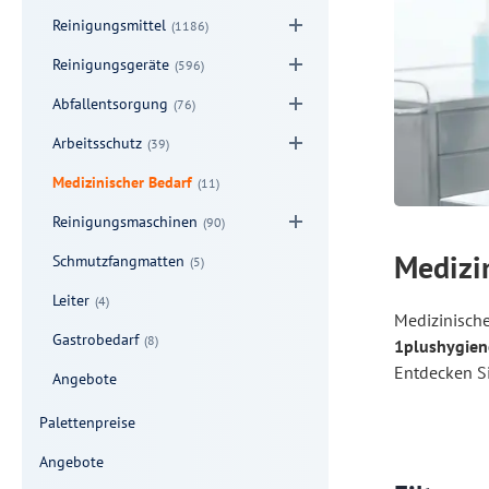
Reinigungsmittel
(1186)
Reinigungsgeräte
(596)
Abfallentsorgung
(76)
Arbeitsschutz
(39)
Medizinischer Bedarf
(11)
Reinigungsmaschinen
(90)
Medizin
Schmutzfangmatten
(5)
Leiter
(4)
Medizinische
Gastrobedarf
(8)
1plushygien
Entdecken Si
Angebote
Palettenpreise
Angebote