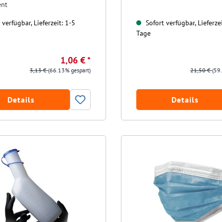
ent
verfügbar, Lieferzeit: 1-5
Sofort verfügbar, Lieferzei
Tage
1,06 € *
3,13 €
(66.13% gespart)
21,50 €
(59
Details
Details