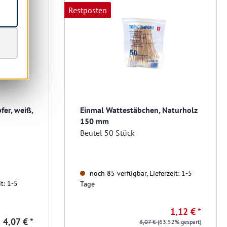
Restposten
fer, weiß,
Einmal Wattestäbchen, Naturholz
150 mm
Beutel 50 Stück
noch 85 verfügbar, Lieferzeit: 1-5
t: 1-5
Tage
1,12 € *
b
4,07 € *
3,07 €
(63.52% gespart)