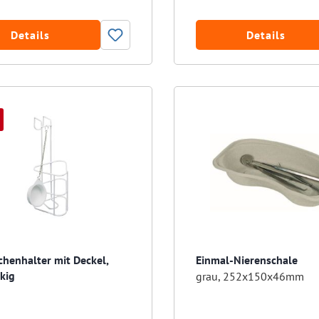
Details
Details
chenhalter mit Deckel,
Einmal-Nierenschale
kig
grau, 252x150x46mm