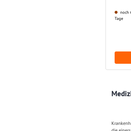
noch 6
Tage
Medizi
Krankenhä
die einers