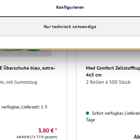
Konfigurieren
Nur technisch notwendige
E Überschuhe blau, extra-
Med Comfort Zellstofftup
4x5 cm
m, mit Gummizug
2 Rollen á 500 Stück
verfügbar, Lieferzeit: 1-5
Sofort verfügbar, Lieferzei
Tage
3,80 € *
A
14,93 €
(74.55% gespart)