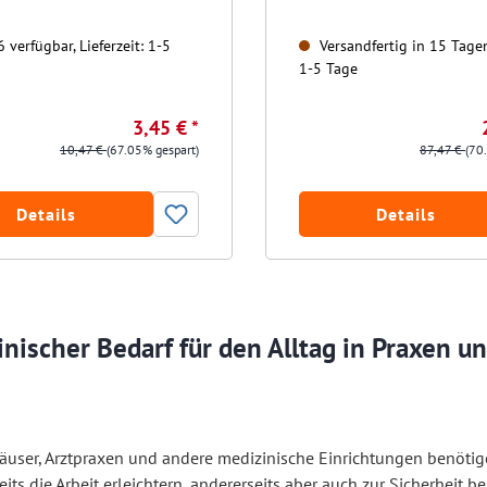
 verfügbar, Lieferzeit: 1-5
Versandfertig in 15 Tagen,
1-5 Tage
3,45 € *
10,47 €
(67.05% gespart)
87,47 €
(70
Details
Details
nischer Bedarf für den Alltag in Praxen u
user, Arztpraxen und andere medizinische Einrichtungen benötige
eits die Arbeit erleichtern, andererseits aber auch zur Sicherheit