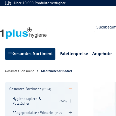
Über 10.000 Produkte verfügbar
 Hauptinhalt springen
Zur Suche springen
Zur Hauptnavigation springen
Gesamtes Sortiment
Palettenpreise
Angebote
Gesamtes Sortiment
Medizinischer Bedarf
Gesamtes Sortiment
(2394)
Hygienepapiere &
(245)
Putztücher
Pflegeprodukte / Windeln
(112)