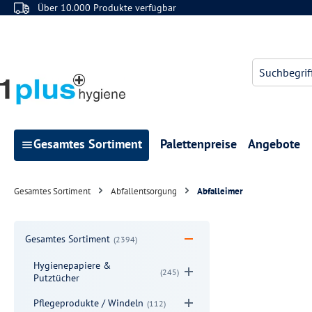
Über 10.000 Produkte verfügbar
 Hauptinhalt springen
Zur Suche springen
Zur Hauptnavigation springen
Gesamtes Sortiment
Palettenpreise
Angebote
Gesamtes Sortiment
Abfallentsorgung
Abfalleimer
Gesamtes Sortiment
(2394)
Hygienepapiere &
(245)
Putztücher
Pflegeprodukte / Windeln
(112)