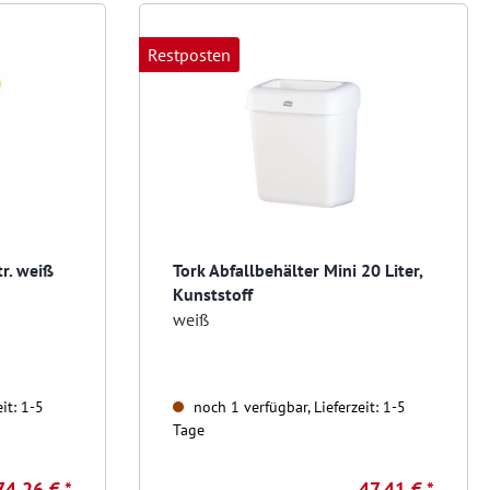
Restposten
tr. weiß
Tork Abfallbehälter Mini 20 Liter,
Kunststoff
weiß
it: 1-5
noch 1 verfügbar, Lieferzeit: 1-5
Tage
74,26 € *
47,41 € *