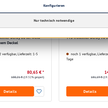
Konfigurieren
Nur technisch notwendige
eimer Derby 60 ltr. weiß
TTS Treteimer Derby 90 lt
nem Deckel
 verfügbar, Lieferzeit: 1-5
noch 1 verfügbar, Lieferze
Tage
80,65 € *
1
100,21 €
(19.52% gespart)
181,19 €
(19
Details
Details