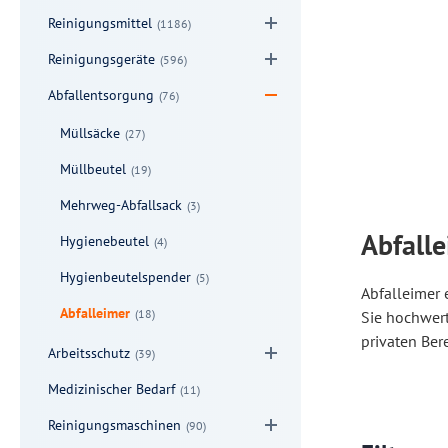
Reinigungsmittel
(1186)
Reinigungsgeräte
(596)
Abfallentsorgung
(76)
Müllsäcke
(27)
Müllbeutel
(19)
Mehrweg-Abfallsack
(3)
Abfalle
Hygienebeutel
(4)
Hygienbeutelspender
(5)
Abfalleimer
Abfalleimer
(18)
Sie hochwer
privaten Ber
Arbeitsschutz
(39)
Medizinischer Bedarf
(11)
Reinigungsmaschinen
(90)