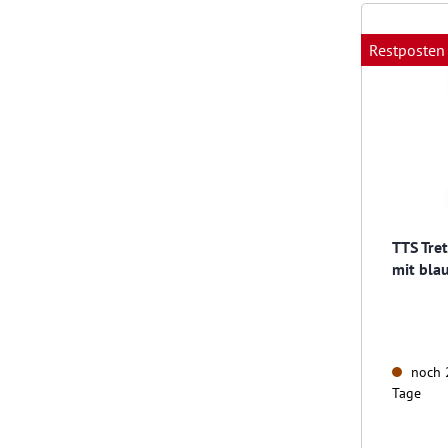
Restposten
TTS Tret
mit bla
noch 2
Tage