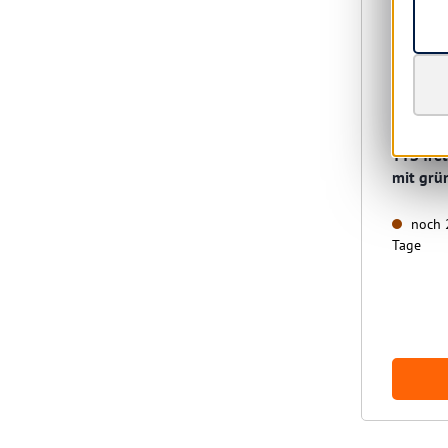
TTS Tret
mit grü
noch 2
Tage