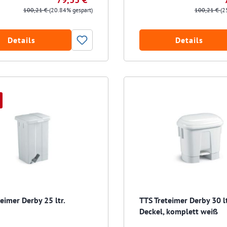
100,21 €
(20.84% gespart)
100,21 €
(2
Details
Details
eimer Derby 25 ltr.
TTS Treteimer Derby 30 lt
Deckel, komplett weiß