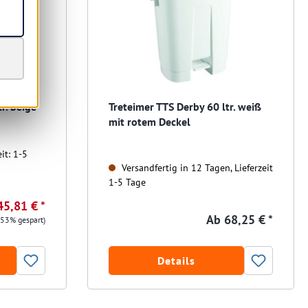
r. beige
Treteimer TTS Derby 60 ltr. weiß
mit rotem Deckel
it: 1-5
Versandfertig in 12 Tagen, Lieferzeit
1-5 Tage
45,81 € *
Ab
68,25 € *
.53% gespart)
Details