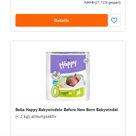
7,07 €
(27.72% gespart)
Details
Bella Happy Babywindeln Before New Born Babywindel
(< 2 kg), atmungsaktiv