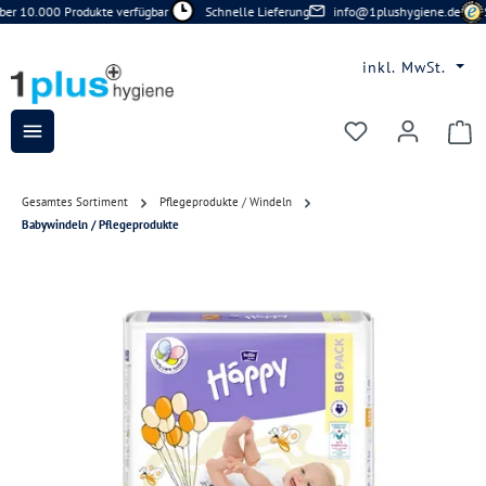
er 10.000 Produkte verfügbar
Schnelle Lieferung
info@1plushygiene.de
S
Zum Hauptinhalt springen
inkl. MwSt.
Du hast 0 Prod
Gesamtes Sortiment
Pflegeprodukte / Windeln
Babywindeln / Pflegeprodukte