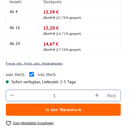
Anzahl
Stückpreis
15,59 €
Ab
4
20,19 €
(22.78% gespart)
15,20 €
Ab
16
20,19 €
(24.72% gespart)
14,67 €
Ab
24
20,19 €
(27.34% gespart)
Preise inkl. MwSt. zzgl. Versandkosten
exkl. MwSt.
inkl. MwSt.
Sofort verfügbar, Lieferzeit: 1-5 Tage
Produkt Anzahl: Gib den gewünschten Wert ein
Pack
In den Warenkorb
Zum Merkzettel hinzufügen