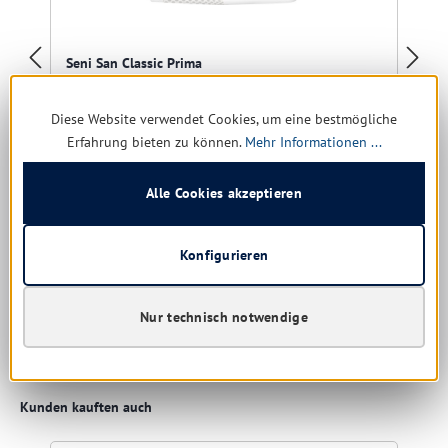
Seni San Classic Prima
Air-Vorlage mit Auslaufsperre
Diese Website verwendet Cookies, um eine bestmögliche
Erfahrung bieten zu können.
Mehr Informationen ...
Alle Cookies akzeptieren
Sofort verfügbar, Lieferzeit: 1-5 Tage
8,08 € *
Konfigurieren
11,52 €
(29.86% gespart)
Nur technisch notwendige
Details
Produktgalerie überspringen
Kunden kauften auch