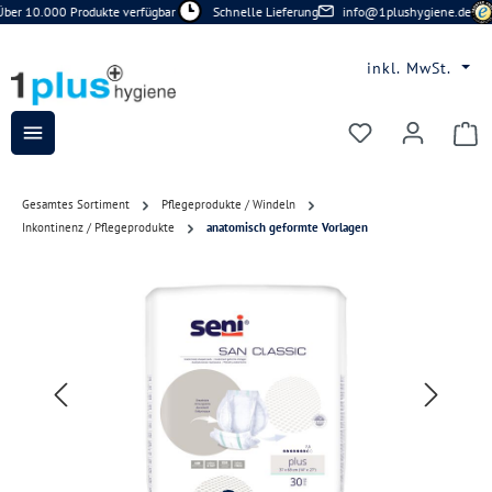
ber 10.000 Produkte verfügbar
Schnelle Lieferung
info@1plushygiene.de
Zum Hauptinhalt springen
inkl. MwSt.
Du hast 0 Prod
Gesamtes Sortiment
Pflegeprodukte / Windeln
Inkontinenz / Pflegeprodukte
anatomisch geformte Vorlagen
Bildergalerie überspringen