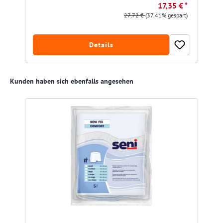
17,35 € *
27,72 €
(37.41% gespart)
Details
Produktgalerie überspringen
Kunden haben sich ebenfalls angesehen