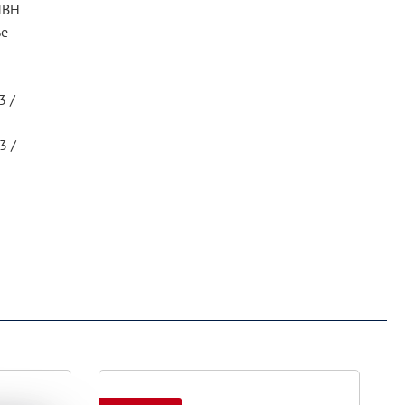
MBH
ße
3 /
3 /