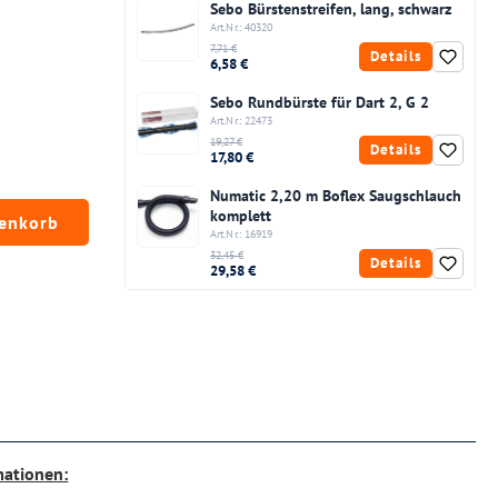
Sebo Bürstenstreifen, lang, schwarz
Art.Nr.: 40320
7,71 €
Details
6,58 €
Sebo Rundbürste für Dart 2, G 2
Art.Nr.: 22473
19,27 €
Details
17,80 €
Numatic 2,20 m Boflex Saugschlauch
chten Wert ein oder benutze die Schaltfläc
komplett
renkorb
Art.Nr.: 16919
32,45 €
Details
29,58 €
mationen: