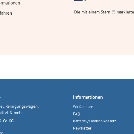
ormationen
Die mit einem Stern (*) markierte
fahren
e
Informationen
el, Reinigungswagen,
Wir über uns
ittel & mehr
FAQ
& Co KG
Batterie-/Elektronikgesetz
Newsletter
rg