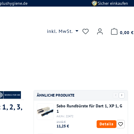
plushygiene.de
Sicher einkaufen
Du hast 0 Produkte
inkl. MwSt.
0,00 €
‹
›
ÄHNLICHE PRODUKTE
1, 2, 3,
Sebo Rundbürste für Dart 1, XP 1, G
1
Art.Nr.: 22472
14,42 €
Details
11,25 €