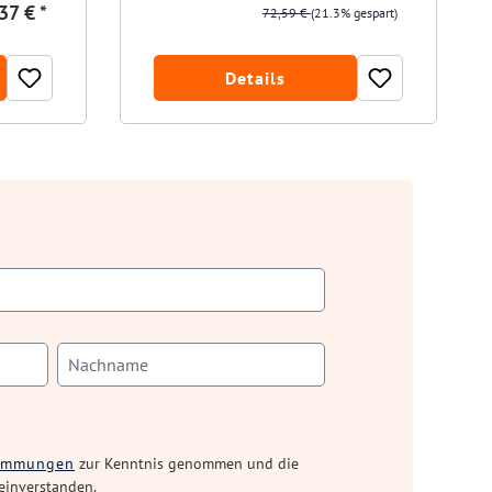
37 € *
72,59 €
(21.3% gespart)
Details
timmungen
zur Kenntnis genommen und die
einverstanden.