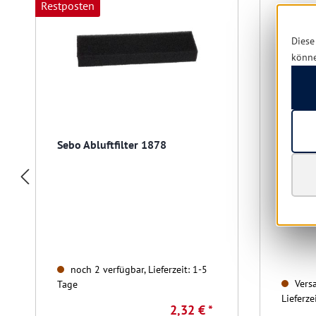
Restposten
Diese
könn
Sebo Abluftfilter 1878
Sprint
11411
noch 2 verfügbar, Lieferzeit: 1-5
Versa
Tage
Lieferze
2,32 € *