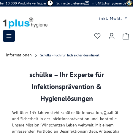
er 10.000 Produkte verfügbar
Schnelle Lieferung
info@1plushygiene.de
S
Zum Hauptinhalt springen
inkl. MwSt.
Du hast 0 Prod
Informationen
Schülke - Tuch für Tuch sicher desinfiziert
schülke – Ihr Experte für
Infektionsprävention &
Hygienelösungen
Seit über 135 Jahren steht schülke für Innovation, Qualität
und Sicherheit in der Infektionsprävention und -kontrolle.
Unsere Mission: Wir schützen Leben weltweit. Mit einem
umfassenden Portfolio an Desinfektionsmitteln, Antiseptika